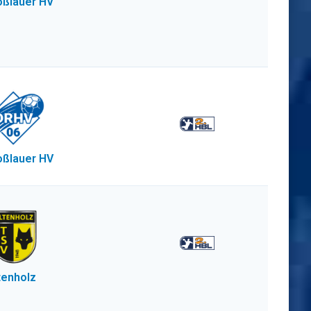
ßlauer HV
ßlauer HV
tenholz