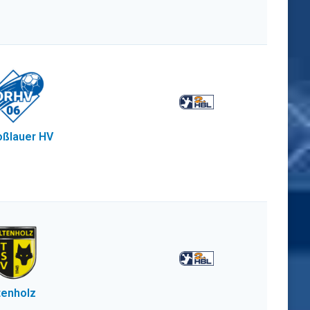
ßlauer HV
tenholz