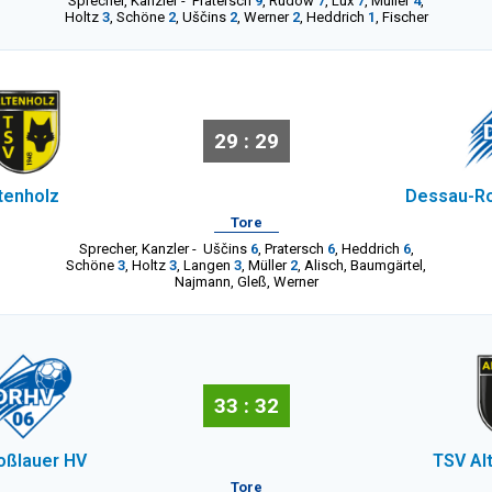
Sprecher
,
Kanzler
-
Pratersch
9
,
Rudow
7
,
Lux
7
,
Müller
4
,
Holtz
3
,
Schöne
2
,
Uščins
2
,
Werner
2
,
Heddrich
1
,
Fischer
29 : 29
tenholz
Dessau-Ro
Tore
Sprecher
,
Kanzler
-
Uščins
6
,
Pratersch
6
,
Heddrich
6
,
Schöne
3
,
Holtz
3
,
Langen
3
,
Müller
2
,
Alisch
,
Baumgärtel
,
Najmann
,
Gleß
,
Werner
33 : 32
oßlauer HV
TSV Al
Tore