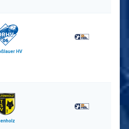
ßlauer HV
tenholz