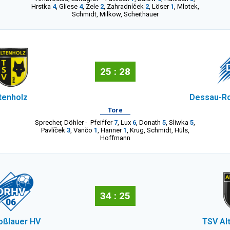
Hrstka
4
,
Gliese
4
,
Zele
2
,
Zahradníček
2
,
Löser
1
,
Mlotek
,
Schmidt
,
Milkow
,
Scheithauer
25 : 28
tenholz
Dessau-Ro
Tore
Sprecher
,
Döhler
-
Pfeiffer
7
,
Lux
6
,
Donath
5
,
Sliwka
5
,
Pavlíček
3
,
Vančo
1
,
Hanner
1
,
Krug
,
Schmidt
,
Hüls
,
Hoffmann
34 : 25
oßlauer HV
TSV Al