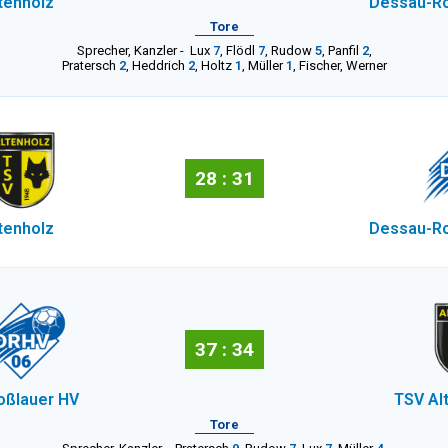
tenholz
Dessau-Ro
Tore
Sprecher
,
Kanzler
-
Lux
7
,
Flödl
7
,
Rudow
5
,
Panfil
2
,
Pratersch
2
,
Heddrich
2
,
Holtz
1
,
Müller
1
,
Fischer
,
Werner
28 : 31
tenholz
Dessau-Ro
37 : 34
oßlauer HV
TSV Al
Tore