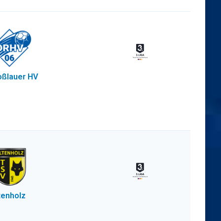
ßlauer HV
tenholz