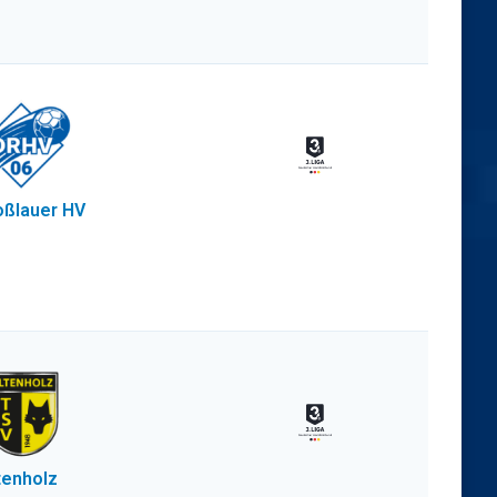
ßlauer HV
tenholz