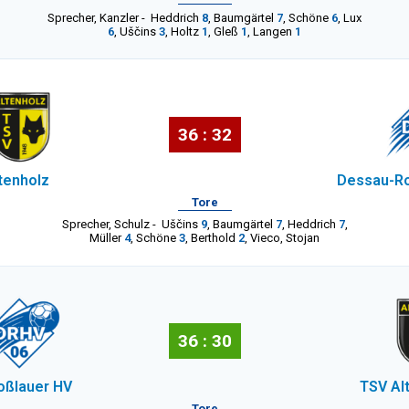
Sprecher
,
Kanzler
-
Heddrich
8
,
Baumgärtel
7
,
Schöne
6
,
Lux
6
,
Uščins
3
,
Holtz
1
,
Gleß
1
,
Langen
1
36 : 32
tenholz
Dessau-Ro
Tore
Sprecher
,
Schulz
-
Uščins
9
,
Baumgärtel
7
,
Heddrich
7
,
Müller
4
,
Schöne
3
,
Berthold
2
,
Vieco
,
Stojan
36 : 30
oßlauer HV
TSV Al
Tore