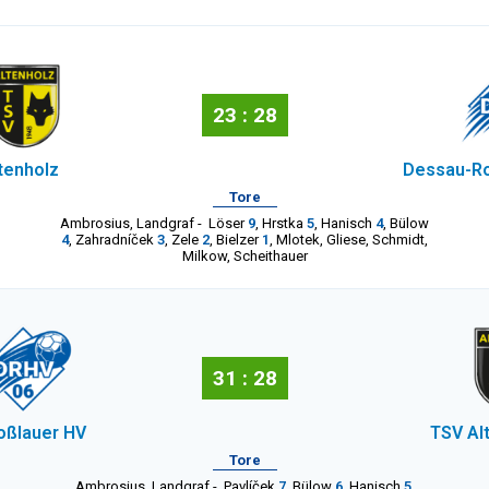
23 : 28
tenholz
Dessau-Ro
Tore
Ambrosius
,
Landgraf
-
Löser
9
,
Hrstka
5
,
Hanisch
4
,
Bülow
4
,
Zahradníček
3
,
Zele
2
,
Bielzer
1
,
Mlotek
,
Gliese
,
Schmidt
,
Milkow
,
Scheithauer
31 : 28
oßlauer HV
TSV Al
Tore
Ambrosius
,
Landgraf
-
Pavlíček
7
,
Bülow
6
,
Hanisch
5
,