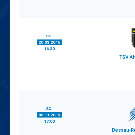
SO.
20.03.2016
16:30
TSV Al
SO.
08.11.2015
17:00
Dessau-R