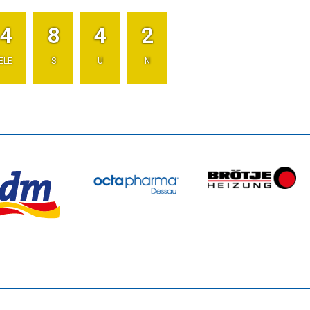
4
8
4
2
ELE
S
U
N