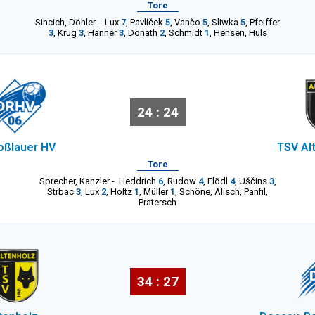
Tore
Sincich
,
Döhler
-
Lux
7
,
Pavlíček
5
,
Vančo
5
,
Sliwka
5
,
Pfeiffer
3
,
Krug
3
,
Hanner
3
,
Donath
2
,
Schmidt
1
,
Hensen
,
Hüls
24 : 24
oßlauer HV
TSV Al
Tore
Sprecher
,
Kanzler
-
Heddrich
6
,
Rudow
4
,
Flödl
4
,
Uščins
3
,
Strbac
3
,
Lux
2
,
Holtz
1
,
Müller
1
,
Schöne
,
Alisch
,
Panfil
,
Pratersch
34 : 27