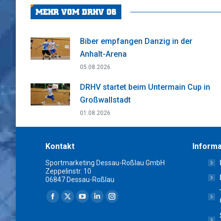
MEHR VOM DRHV 06
Biber empfangen Danzig in der
Anhalt-Arena
05.08.2026
DRHV startet beim Untermain Cup in
Großwallstadt
01.08.2026
Kontakt
Informa
Sportmarketing Dessau-Roßlau GmbH
Zeppelinstr. 10
06847 Dessau-Roßlau
Finden Sie uns auf:
Facebook
X
YouTube
Linkedin
Instagram
page
page
page
page
page