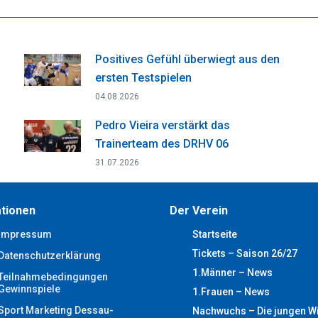
Facebook
X
WhatsApp
Pinterest
LinkedIn
Positives Gefühl überwiegt aus den
ersten Testspielen
04.08.2026
Pedro Vieira verstärkt das
Trainerteam des DRHV 06
31.07.2026
tionen
Der Verein
Impressum
Startseite
Tickets – Saison 26/27
Datenschutzerklärung
1.Männer – News
Teilnahmebedingungen
Gewinnspiele
1.Frauen – News
Sport Marketing Dessau-
Nachwuchs – Die jungen W