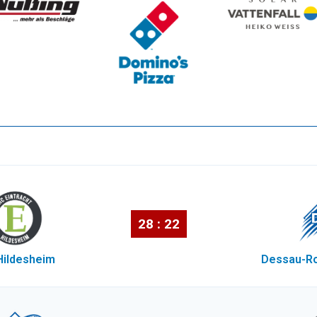
28 : 22
 Hildesheim
Dessau-Ro