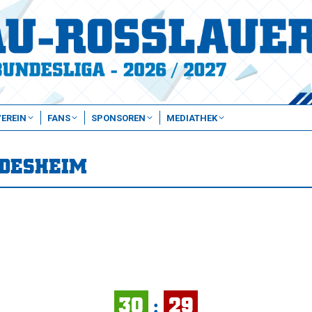
VEREIN
FANS
SPONSOREN
MEDIATHEK
LDESHEIM
30
:
29