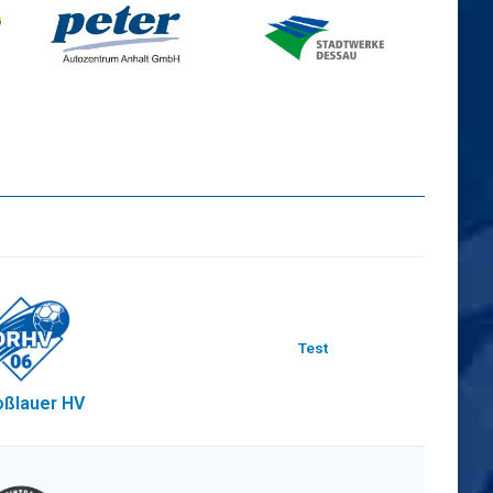
Test
ßlauer HV