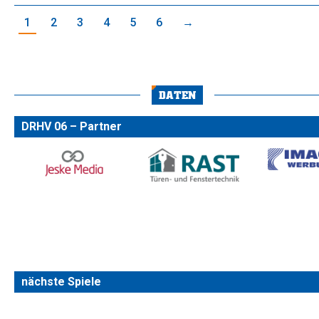
1
2
3
4
5
6
→
DATEN
DRHV 06 – Partner
nächste Spiele