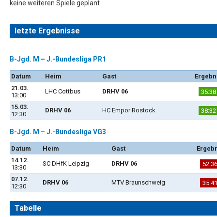
keine weiteren Spiele geplant
letzte Ergebnisse
B-Jgd. M – J.-Bundesliga PR1
Datum
Heim
Gast
Ergebn
21.03.
LHC Cottbus
DRHV 06
35:38
13:00
15.03.
DRHV 06
HC Empor Rostock
38:32
12:30
B-Jgd. M – J.-Bundesliga VG3
Datum
Heim
Gast
Ergebn
14.12.
SC DHfK Leipzig
DRHV 06
52:3
13:30
07.12.
DRHV 06
MTV Braunschweig
35:4
12:30
Tabelle