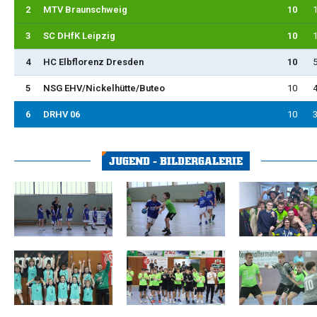
2
MTV Braunschweig
10
1
3
SC DHfK Leipzig
10
1
4
HC Elbflorenz Dresden
10
5
5
NSG EHV/Nickelhütte/Buteo
10
4
6
DRHV 06
10
3
JUGEND - BILDERGALERIE