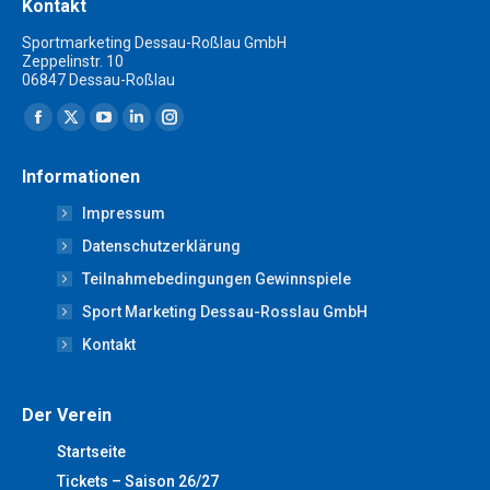
Kontakt
Sportmarketing Dessau-Roßlau GmbH
Zeppelinstr. 10
06847 Dessau-Roßlau
Finden Sie uns auf:
Facebook
X
YouTube
Linkedin
Instagram
page
page
page
page
page
Informationen
opens
opens
opens
opens
opens
Impressum
in
in
in
in
in
new
new
new
new
new
Datenschutzerklärung
window
window
window
window
window
Teilnahmebedingungen Gewinnspiele
Sport Marketing Dessau-Rosslau GmbH
Kontakt
Der Verein
Startseite
Tickets – Saison 26/27