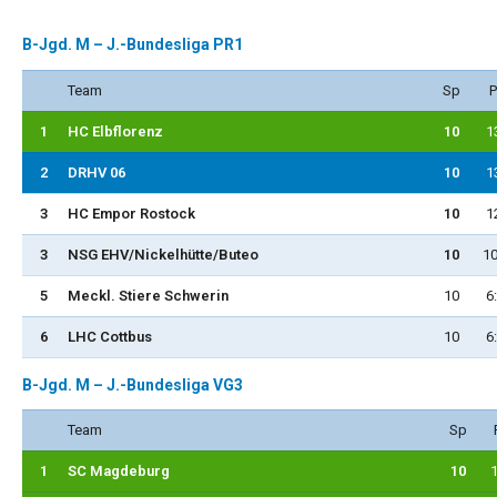
B-Jgd. M – J.-Bundesliga PR1
Team
Sp
P
1
HC Elbflorenz
10
1
2
DRHV 06
10
1
3
HC Empor Rostock
10
1
3
NSG EHV/Nickelhütte/Buteo
10
10
5
Meckl. Stiere Schwerin
10
6
6
LHC Cottbus
10
6
B-Jgd. M – J.-Bundesliga VG3
Team
Sp
1
SC Magdeburg
10
1