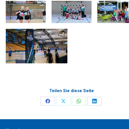
Teilen Sie diese Seite
Share
Share
Share
Share
on
on
on
on
Facebook
X
WhatsApp
LinkedIn