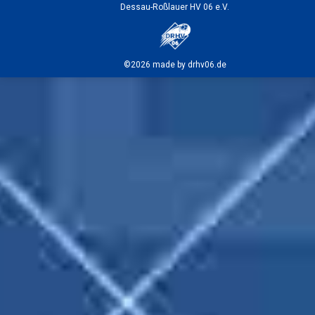
Dessau-Roßlauer HV 06 e.V.
©2026 made by drhv06.de