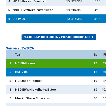
4
HC Elbflorenz Dresden
10
328:358
5:15
5
NSG EHV/Nickelhütte/Buteo
10
284:350
4:16
6
DRHV 06
10
315:389
3:17
TABELLE DHB JHBL - POKALRUNDE GR. 1
Saison 2025/2026
Team
Sp
P
1
HC Elbflorenz
10
13
2
DRHV 06
10
13
3
HC Empor Rostock
10
12
3
NSG EHV/Nickelhütte/Buteo
10
10
5
Meckl. Stiere Schwerin
10
6: