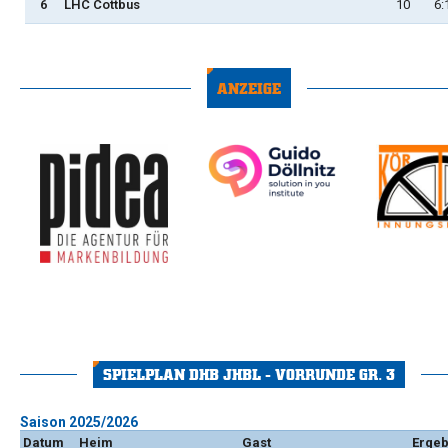
6
LHC Cottbus
10
6:
ANZEIGE
SPIELPLAN DHB JHBL - VORRUNDE GR. 3
Saison 2025/2026
Datum
Heim
Gast
Ergeb