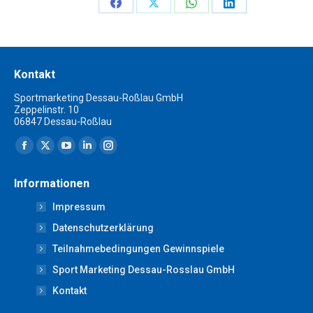
Share
Share
Share
Share
on
on
on
on
Facebook
X
WhatsApp
LinkedIn
Kontakt
Sportmarketing Dessau-Roßlau GmbH
Zeppelinstr. 10
06847 Dessau-Roßlau
Finden Sie uns auf:
Facebook
X
YouTube
Linkedin
Instagram
page
page
page
page
page
Informationen
opens
opens
opens
opens
opens
Impressum
in
in
in
in
in
new
new
new
new
new
Datenschutzerklärung
window
window
window
window
window
Teilnahmebedingungen Gewinnspiele
Sport Marketing Dessau-Rosslau GmbH
Kontakt