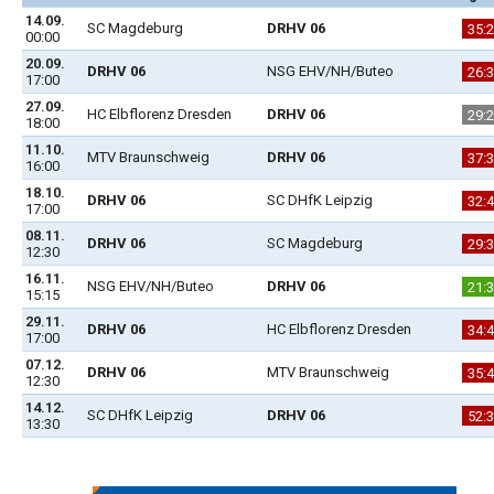
14.09.
SC Magdeburg
DRHV 06
35:
00:00
20.09.
DRHV 06
NSG EHV/NH/Buteo
26:
17:00
27.09.
HC Elbflorenz Dresden
DRHV 06
29:
18:00
11.10.
MTV Braunschweig
DRHV 06
37:
16:00
18.10.
DRHV 06
SC DHfK Leipzig
32:
17:00
08.11.
DRHV 06
SC Magdeburg
29:
12:30
16.11.
NSG EHV/NH/Buteo
DRHV 06
21:
15:15
29.11.
DRHV 06
HC Elbflorenz Dresden
34:
17:00
07.12.
DRHV 06
MTV Braunschweig
35:
12:30
14.12.
SC DHfK Leipzig
DRHV 06
52:
13:30