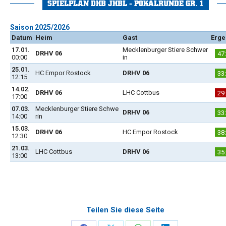
SPIELPLAN DHB JHBL - POKALRUNDE GR. 1
Saison 2025/2026
Datum
Heim
Gast
Erge
17.01.
Mecklenburger Stiere Schwer
DRHV 06
47
00:00
in
25.01.
HC Empor Rostock
DRHV 06
33
12:15
14.02.
DRHV 06
LHC Cottbus
29
17:00
07.03.
Mecklenburger Stiere Schwe
DRHV 06
33
14:00
rin
15.03.
DRHV 06
HC Empor Rostock
38
12:30
21.03.
LHC Cottbus
DRHV 06
35
13:00
Teilen Sie diese Seite