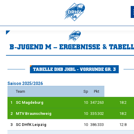
B-JUGEND M – ERGEBNISSE & TABEL
Sie befinden sich hier:
TABELLE DHB JHBL - VORRUNDE GR. 3
Saison 2025/2026
Team
Sp
Pkt
1
SC Magdeburg
10
347:263
18:2
2
MTV Braunschweig
10
335:302
18:2
3
SC DHfK Leipzig
10
386:333
12:8