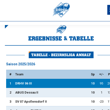
ERGEBNISSE & TABELLE
Sie befinden sich hier:
TABELLE - BEZIRKSLIGA ANHALT
Saison 2025/2026
#
Team
Sp
+/-
P
1
DRHV 06 III
10
95
2
2
ABUS Dessau II
10
1
1
3
SV 07 Apollensdorf II
10
-23
1