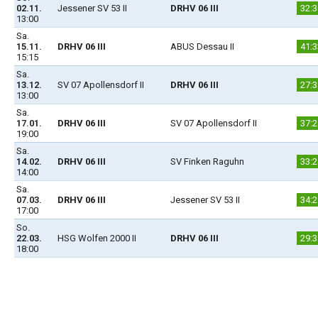
02.11.
Jessener SV 53 II
DRHV 06 III
32:3
13:00
Sa.
15.11.
DRHV 06 III
ABUS Dessau II
41:3
15:15
Sa.
13.12.
SV 07 Apollensdorf II
DRHV 06 III
27:3
13:00
Sa.
17.01.
DRHV 06 III
SV 07 Apollensdorf II
37:2
19:00
Sa.
14.02.
DRHV 06 III
SV Finken Raguhn
33:2
14:00
Sa.
07.03.
DRHV 06 III
Jessener SV 53 II
34:2
17:00
So.
22.03.
HSG Wolfen 2000 II
DRHV 06 III
29:3
18:00