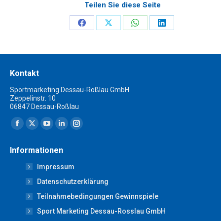
Teilen Sie diese Seite
Share
Share
Share
Share
on
on
on
on
Facebook
X
WhatsApp
LinkedIn
Kontakt
Sportmarketing Dessau-Roßlau GmbH
Zeppelinstr. 10
06847 Dessau-Roßlau
Finden Sie uns auf:
Facebook
X
YouTube
Linkedin
Instagram
page
page
page
page
page
Informationen
opens
opens
opens
opens
opens
Impressum
in
in
in
in
in
new
new
new
new
new
Datenschutzerklärung
window
window
window
window
window
Teilnahmebedingungen Gewinnspiele
Sport Marketing Dessau-Rosslau GmbH