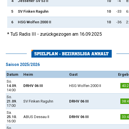
4
Jessener SV 53 II
10
-4
8
5
SV Finken Raguhn
10
-33
6
6
HSG Wolfen 2000 II
10
-36
2
* TuS Radis III - zurückgezogen am 16.09.2025
SPIELPLAN - BEZIRKSLIGA ANHALT
Saison 2025/2026
Datum
Heim
Gast
Ergeb
So.
14.09.
DRHV 06 III
HSG Wolfen 2000 II
40:2
14:00
So.
21.09.
SV Finken Raguhn
DRHV 06 III
38:4
17:00
Sa.
25.10.
ABUS Dessau II
DRHV 06 III
33:4
16:00
So.