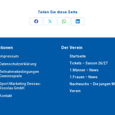
Teilen Sie diese Seite
Share
Share
Share
Share
on
on
on
on
Facebook
X
WhatsApp
LinkedIn
tionen
Der Verein
Impressum
Startseite
Tickets – Saison 26/27
Datenschutzerklärung
1.Männer – News
Teilnahmebedingungen
Gewinnspiele
1.Frauen – News
Sport Marketing Dessau-
Nachwuchs – Die jungen W
Rosslau GmbH
Verein
Kontakt