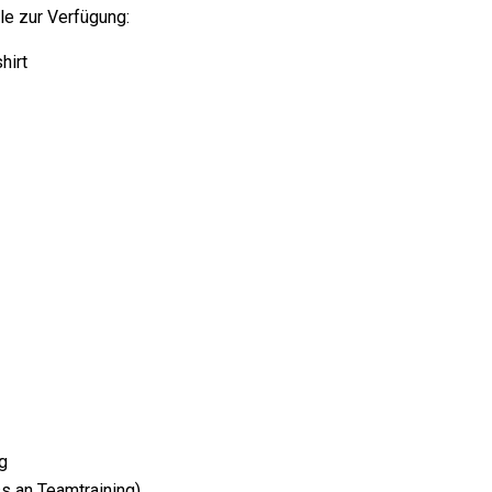
le zur Verfügung:
hirt
g
s an Teamtraining)