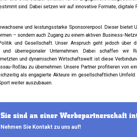
stimmt sind. Dabei setzen wir auf innovative Formate, digital
gewachsene und leistungsstarke Sponsorenpool. Dieser bietet U
ttformen – sondern auch Zugang zu einem aktiven Business-Netzw
Politik und Gesellschaft. Unser Anspruch geht jedoch über di
er und überregionaler Unternehmen. Dabei schaffen wir R
netzten und dynamischen Wirtschaftswelt ist diese Verbindung
ssau-Roßlau zu übernehmen. Unsere Partner profitieren von ein
eichzeitig als engagierte Akteure im gesellschaftlichen Umfeld
Sport weiter auszubauen.
Sie sind an einer Werbepartnerschaft in
Nehmen Sie Kontakt zu uns auf!