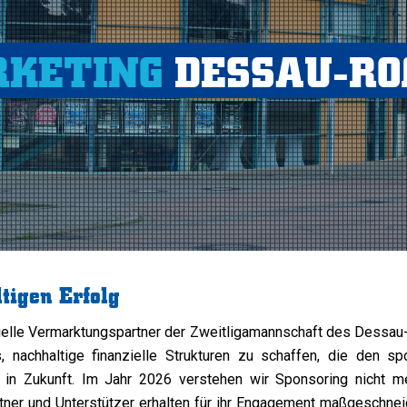
KETING
DESSAU-R
tigen Erfolg
ielle Vermarktungspartner der Zweitligamannschaft des Dessau-R
 nachhaltige finanzielle Strukturen zu schaffen, die den spo
nd in Zukunft. Im Jahr 2026 verstehen wir Sponsoring nicht 
ner und Unterstützer erhalten für ihr Engagement maßgeschneide