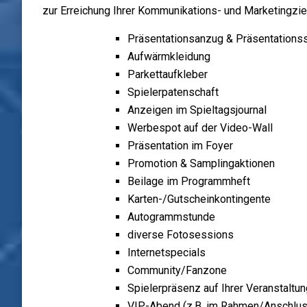
zur Erreichung Ihrer Kommunikations- und Marketingzie
Präsentationsanzug & Präsentationss
Aufwärmkleidung
Parkettaufkleber
Spielerpatenschaft
Anzeigen im Spieltagsjournal
Werbespot auf der Video-Wall
Präsentation im Foyer
Promotion & Samplingaktionen
Beilage im Programmheft
Karten-/Gutscheinkontingente
Autogrammstunde
diverse Fotosessions
Internetspecials
Community/Fanzone
Spielerpräsenz auf Ihrer Veranstaltun
VIP-Abend (z.B. im Rahmen/Anschlus