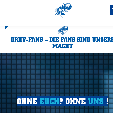
DRHV-FANS – DIE FANS SIND UNSER
MACHT
Sie befinden sich hier:
OHNE
EUCH
? OHNE
UNS
!