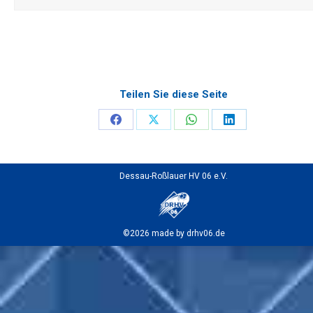
Teilen Sie diese Seite
Share
Share
Share
Share
on
on
on
on
Facebook
X
WhatsApp
LinkedIn
Dessau-Roßlauer HV 06 e.V.
©2026 made by drhv06.de