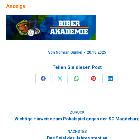
Anzeige
Von
Norman Gunkel
20.10.2025
Teilen Sie diesen Post
Share
Share
Share
Share
Share
on
on
on
on
on
Facebook
X
WhatsApp
Pinterest
LinkedIn
Kommentarnavigation
ZURÜCK
Wichtige Hinweise zum Pokalspiel gegen den SC Magdebur
Vorheriger
Beitrag:
NÄCHSTES
Das Spiel des Jahres steht an
Nächster