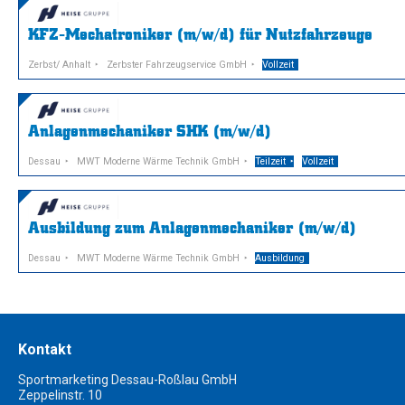
KFZ-Mechatroniker (m/w/d) für Nutzfahrzeuge
Zerbst/ Anhalt
Zerbster Fahrzeugservice GmbH
Vollzeit
Anlagenmechaniker SHK (m/w/d)
Dessau
MWT Moderne Wärme Technik GmbH
Teilzeit
Vollzeit
Ausbildung zum Anlagenmechaniker (m/w/d)
Dessau
MWT Moderne Wärme Technik GmbH
Ausbildung
Kontakt
Sportmarketing Dessau-Roßlau GmbH
Zeppelinstr. 10