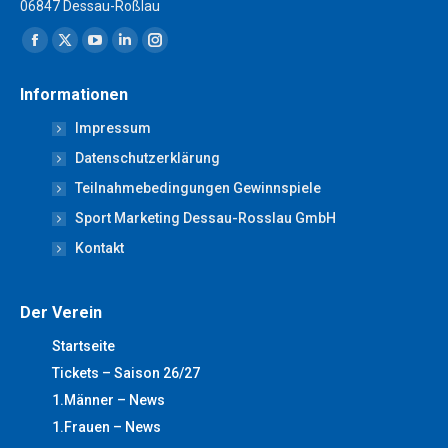
06847 Dessau-Roßlau
Finden Sie uns auf:
Facebook
X
YouTube
Linkedin
Instagram
page
page
page
page
page
Informationen
opens
opens
opens
opens
opens
Impressum
in
in
in
in
in
new
new
new
new
new
Datenschutzerklärung
window
window
window
window
window
Teilnahmebedingungen Gewinnspiele
Sport Marketing Dessau-Rosslau GmbH
Kontakt
Der Verein
Startseite
Tickets – Saison 26/27
1.Männer – News
1.Frauen – News