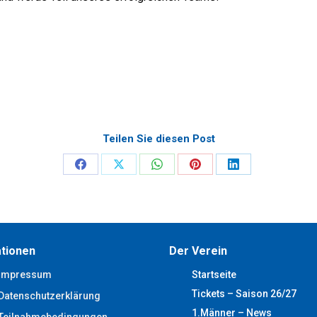
Teilen Sie diesen Post
Share
Share
Share
Share
Share
on
on
on
on
on
Facebook
X
WhatsApp
Pinterest
LinkedIn
tionen
Der Verein
Impressum
Startseite
Tickets – Saison 26/27
Datenschutzerklärung
1.Männer – News
Teilnahmebedingungen