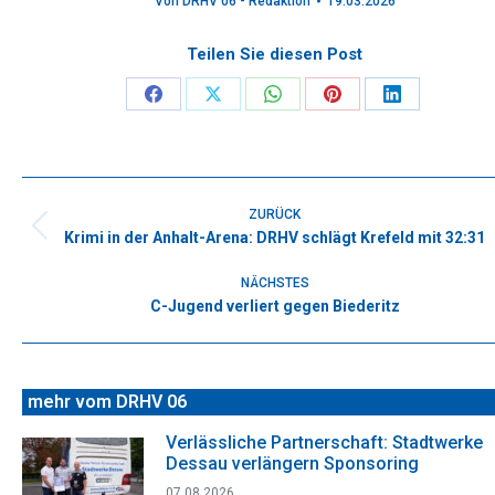
Von
DRHV 06 - Redaktion
19.03.2026
Teilen Sie diesen Post
Share
Share
Share
Share
Share
on
on
on
on
on
Facebook
X
WhatsApp
Pinterest
LinkedIn
Kommentarnavigation
ZURÜCK
Krimi in der Anhalt-Arena: DRHV schlägt Krefeld mit 32:31
Vorheriger
Beitrag:
NÄCHSTES
C-Jugend verliert gegen Biederitz
Nächster
Beitrag:
mehr vom DRHV 06
Verlässliche Partnerschaft: Stadtwerke
Dessau verlängern Sponsoring
07.08.2026