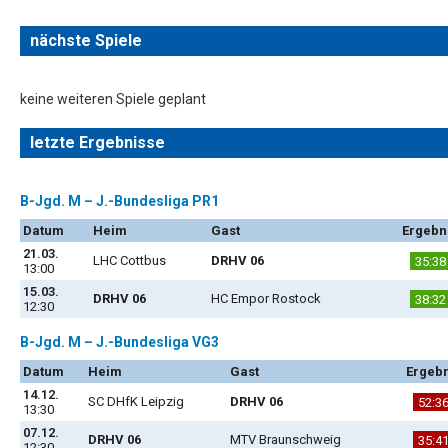
nächste Spiele
keine weiteren Spiele geplant
letzte Ergebnisse
B-Jgd. M – J.-Bundesliga PR1
Datum
Heim
Gast
Ergebn
21.03.
LHC Cottbus
DRHV 06
35:38
13:00
15.03.
DRHV 06
HC Empor Rostock
38:32
12:30
B-Jgd. M – J.-Bundesliga VG3
Datum
Heim
Gast
Ergebn
14.12.
SC DHfK Leipzig
DRHV 06
52:3
13:30
07.12.
DRHV 06
MTV Braunschweig
35:4
12:30