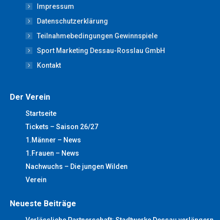
Impressum
in
in
in
in
in
new
new
new
new
new
Datenschutzerklärung
window
window
window
window
window
Teilnahmebedingungen Gewinnspiele
Sport Marketing Dessau-Rosslau GmbH
Kontakt
Der Verein
Startseite
Tickets – Saison 26/27
1.Männer – News
1.Frauen – News
Nachwuchs – Die jungen Wilden
Verein
Neueste Beiträge
Verlässliche Partnerschaft: Stadtwerke Dessau verlängern