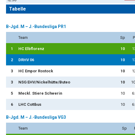
Tabelle
B-Jgd. M – J.-Bundesliga PR1
Team
Sp
P
1
HC Elbflorenz
10
1
2
DRHV 06
10
1
3
HC Empor Rostock
10
1
3
NSG EHV/Nickelhütte/Buteo
10
10
5
Meckl. Stiere Schwerin
10
6
6
LHC Cottbus
10
6
B-Jgd. M – J.-Bundesliga VG3
Team
Sp