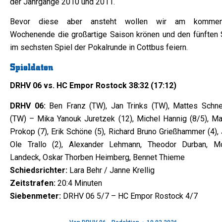
der Jahrgänge 2010 und 2011.
Bevor diese aber ansteht wollen wir am komme
Wochenende die großartige Saison krönen und den fünften 
im sechsten Spiel der Pokalrunde in Cottbus feiern.
Spieldaten
DRHV 06 vs. HC Empor Rostock 38:32 (17:12)
DRHV 06:
Ben Franz (TW), Jan Trinks (TW), Mattes Schne
(TW) – Mika Yanouk Juretzek (12), Michel Hannig (8/5), Ma
Prokop (7), Erik Schöne (5), Richard Bruno Grießhammer (4),
Ole Trallo (2), Alexander Lehmann, Theodor Durban, Mo
Landeck, Oskar Thorben Heimberg, Bennet Thieme
Schiedsrichter:
Lara Behr / Janne Krellig
Zeitstrafen:
20:4 Minuten
Siebenmeter:
DRHV 06 5/7 – HC Empor Rostock 4/7