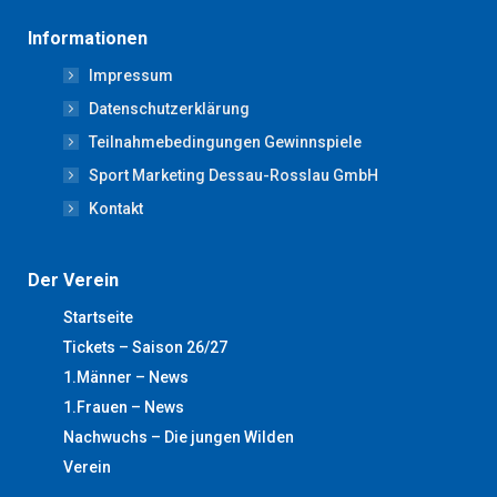
page
page
page
page
page
Informationen
opens
opens
opens
opens
opens
Impressum
in
in
in
in
in
new
new
new
new
new
Datenschutzerklärung
window
window
window
window
window
Teilnahmebedingungen Gewinnspiele
Sport Marketing Dessau-Rosslau GmbH
Kontakt
Der Verein
Startseite
Tickets – Saison 26/27
1.Männer – News
1.Frauen – News
Nachwuchs – Die jungen Wilden
Verein