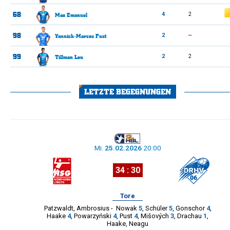
68
Gelbe Karte
Max
Emanuel
4
2
98
Yannick-Marcos
Pust
2
—
99
Tillman
Leu
2
2
LETZTE BEGEGNUNGEN
Mi.
25.02.2026
20:00
34 : 30
Tore
Patzwaldt
,
Ambrosius
-
Nowak
5
,
Schüler
5
,
Gonschor
4
,
Haake
4
,
Powarzyński
4
,
Pust
4
,
Mišových
3
,
Drachau
1
,
Haake
,
Neagu