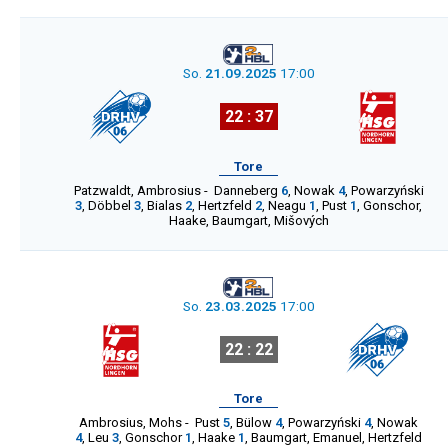
So.
21.09.2025
17:00
22 : 37
Tore
Patzwaldt
,
Ambrosius
-
Danneberg
6
,
Nowak
4
,
Powarzyński
3
,
Döbbel
3
,
Bialas
2
,
Hertzfeld
2
,
Neagu
1
,
Pust
1
,
Gonschor
,
Haake
,
Baumgart
,
Mišových
So.
23.03.2025
17:00
22 : 22
Tore
Ambrosius
,
Mohs
-
Pust
5
,
Bülow
4
,
Powarzyński
4
,
Nowak
4
,
Leu
3
,
Gonschor
1
,
Haake
1
,
Baumgart
,
Emanuel
,
Hertzfeld