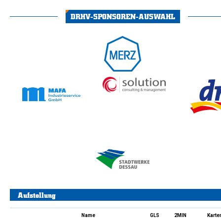
DRHV-SPONSOREN-AUSWAHL
Aufstellung
Name
GLS
2MIN
Karte