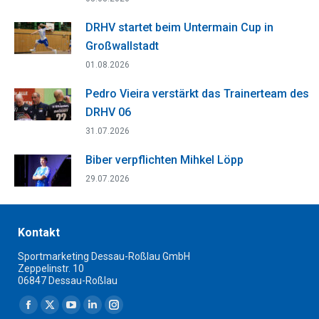
DRHV startet beim Untermain Cup in
Großwallstadt
01.08.2026
Pedro Vieira verstärkt das Trainerteam des
DRHV 06
31.07.2026
Biber verpflichten Mihkel Löpp
29.07.2026
Kontakt
Sportmarketing Dessau-Roßlau GmbH
Zeppelinstr. 10
06847 Dessau-Roßlau
Finden Sie uns auf:
Facebook
X
YouTube
Linkedin
Instagram