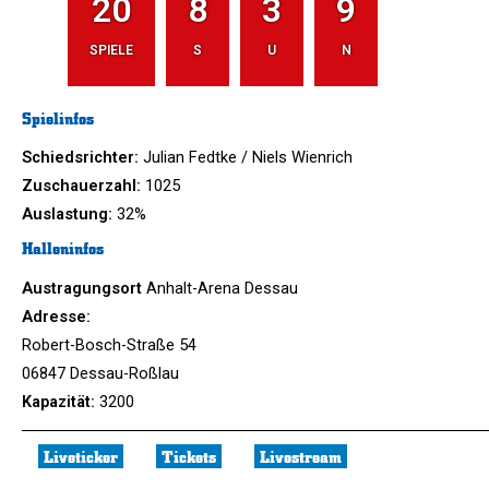
20
8
3
9
SPIELE
S
U
N
Spielinfos
Schiedsrichter:
Julian Fedtke / Niels Wienrich
Zuschauerzahl:
1025
Auslastung:
32%
Halleninfos
Austragungsort
Anhalt-Arena Dessau
Adresse:
Robert-Bosch-Straße 54
06847 Dessau-Roßlau
Kapazität:
3200
Liveticker
Tickets
Livestream