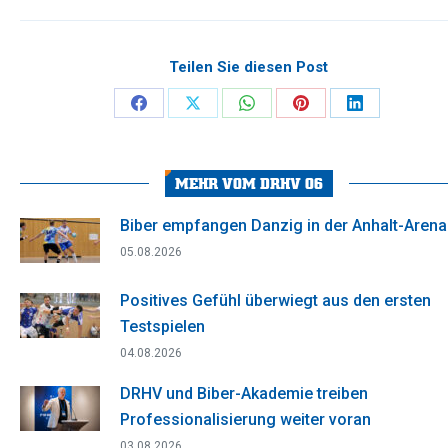
Teilen Sie diesen Post
Share
Share
Share
Share
Share
on
on
on
on
on
Facebook
X
WhatsApp
Pinterest
LinkedIn
MEHR VOM DRHV 06
Biber empfangen Danzig in der Anhalt-Arena
05.08.2026
Positives Gefühl überwiegt aus den ersten
Testspielen
04.08.2026
DRHV und Biber-Akademie treiben
Professionalisierung weiter voran
03.08.2026