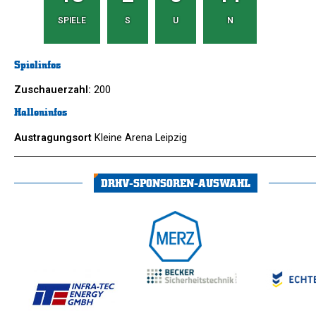
SPIELE
S
U
N
Spielinfos
Zuschauerzahl:
200
Halleninfos
Austragungsort
Kleine Arena Leipzig
DRHV-SPONSOREN-AUSWAHL