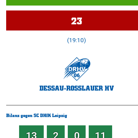
23
(19:10)
DESSAU-ROSSLAUER HV
Bilanz gegen SC DHfK Leipzig
13
2
0
11