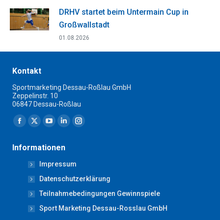
DRHV startet beim Untermain Cup in
Großwallstadt
01.08.2026
Kontakt
Sportmarketing Dessau-Roßlau GmbH
Zeppelinstr. 10
06847 Dessau-Roßlau
Finden Sie uns auf:
Facebook
X
YouTube
Linkedin
Instagram
page
page
page
page
page
Informationen
opens
opens
opens
opens
opens
Impressum
in
in
in
in
in
new
new
new
new
new
Datenschutzerklärung
window
window
window
window
window
Teilnahmebedingungen Gewinnspiele
Sport Marketing Dessau-Rosslau GmbH