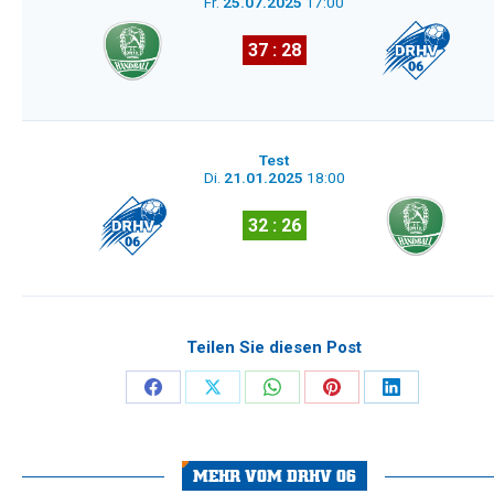
Fr.
25.07.2025
17:00
37 : 28
Test
Di.
21.01.2025
18:00
32 : 26
Teilen Sie diesen Post
Share
Share
Share
Share
Share
on
on
on
on
on
Facebook
X
WhatsApp
Pinterest
LinkedIn
MEHR VOM DRHV 06