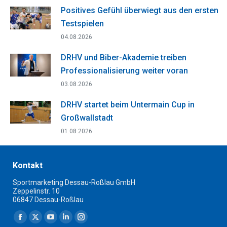
Positives Gefühl überwiegt aus den ersten
Testspielen
04.08.2026
DRHV und Biber-Akademie treiben
Professionalisierung weiter voran
03.08.2026
DRHV startet beim Untermain Cup in
Großwallstadt
01.08.2026
Kontakt
Sportmarketing Dessau-Roßlau GmbH
Zeppelinstr. 10
06847 Dessau-Roßlau
Finden Sie uns auf:
Facebook
X
YouTube
Linkedin
Instagram