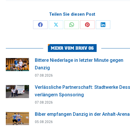
Teilen Sie diesen Post
Share
Share
Share
Share
Share
on
on
on
on
on
Facebook
X
WhatsApp
Pinterest
LinkedIn
MEHR VOM DRHV 06
Bittere Niederlage in letzter Minute gegen
Danzig
07.08.2026
Verlässliche Partnerschaft: Stadtwerke Des
verlängern Sponsoring
07.08.2026
Biber empfangen Danzig in der Anhalt-Arena
05.08.2026