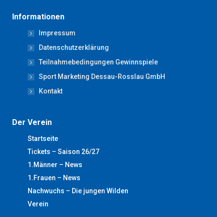
page
page
page
page
page
Informationen
opens
opens
opens
opens
opens
Impressum
in
in
in
in
in
new
new
new
new
new
Datenschutzerklärung
window
window
window
window
window
Teilnahmebedingungen Gewinnspiele
Sport Marketing Dessau-Rosslau GmbH
Kontakt
Der Verein
Startseite
Tickets – Saison 26/27
1.Männer – News
1.Frauen – News
Nachwuchs – Die jungen Wilden
Verein