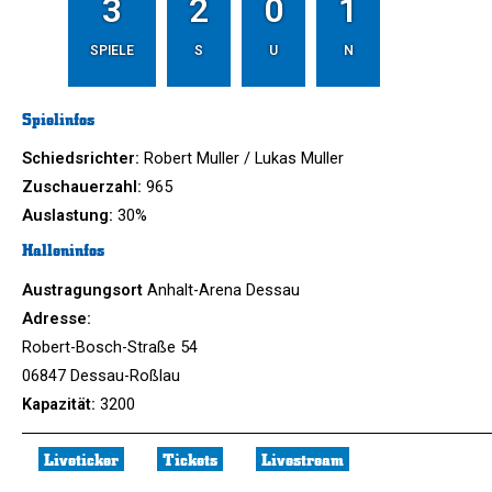
3
2
0
1
SPIELE
S
U
N
Spielinfos
Schiedsrichter:
Robert Muller / Lukas Muller
Zuschauerzahl:
965
Auslastung:
30%
Halleninfos
Austragungsort
Anhalt-Arena Dessau
Adresse:
Robert-Bosch-Straße 54
06847 Dessau-Roßlau
Kapazität:
3200
Liveticker
Tickets
Livestream