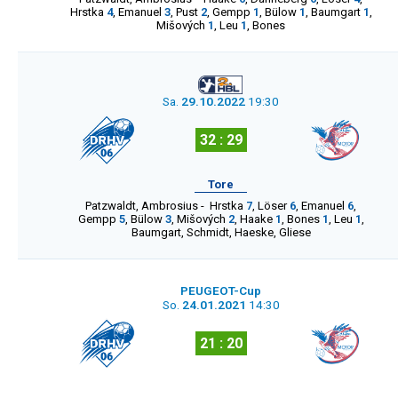
Hrstka
4
,
Emanuel
3
,
Pust
2
,
Gempp
1
,
Bülow
1
,
Baumgart
1
,
Mišových
1
,
Leu
1
,
Bones
Sa.
29.10.2022
19:30
32 : 29
Tore
Patzwaldt
,
Ambrosius
-
Hrstka
7
,
Löser
6
,
Emanuel
6
,
Gempp
5
,
Bülow
3
,
Mišových
2
,
Haake
1
,
Bones
1
,
Leu
1
,
Baumgart
,
Schmidt
,
Haeske
,
Gliese
PEUGEOT-Cup
So.
24.01.2021
14:30
21 : 20