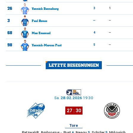
26
Yannick
Danneberg
3
1
3
Paul
Bones
—
—
68
Max
Emanuel
4
—
98
Yannick-Marcos
Pust
5
—
LETZTE BEGEGNUNGEN
Sa.
28.02.2026
19:30
27 : 30
Tore
Patzwaldt
,
Ambrosius
-
Pust
6
,
Neagu
5
,
Schüler
5
,
Mišových