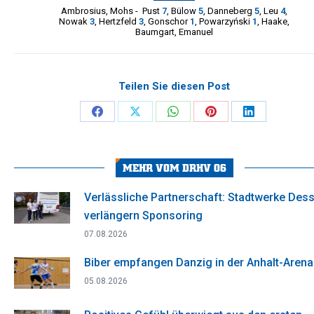
Ambrosius
,
Mohs
-
Pust
7
,
Bülow
5
,
Danneberg
5
,
Leu
4
,
Nowak
3
,
Hertzfeld
3
,
Gonschor
1
,
Powarzyński
1
,
Haake
,
Baumgart
,
Emanuel
Teilen Sie diesen Post
Share
Share
Share
Share
Share
on
on
on
on
on
Facebook
X
WhatsApp
Pinterest
LinkedIn
MEHR VOM DRHV 06
Verlässliche Partnerschaft: Stadtwerke Des
verlängern Sponsoring
07.08.2026
Biber empfangen Danzig in der Anhalt-Arena
05.08.2026