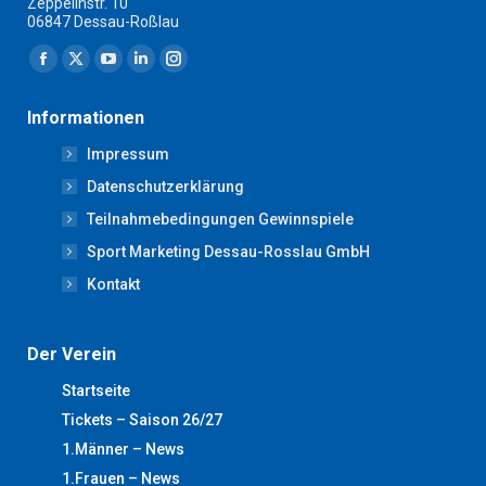
Zeppelinstr. 10
06847 Dessau-Roßlau
Finden Sie uns auf:
Facebook
X
YouTube
Linkedin
Instagram
page
page
page
page
page
Informationen
opens
opens
opens
opens
opens
Impressum
in
in
in
in
in
new
new
new
new
new
Datenschutzerklärung
window
window
window
window
window
Teilnahmebedingungen Gewinnspiele
Sport Marketing Dessau-Rosslau GmbH
Kontakt
Der Verein
Startseite
Tickets – Saison 26/27
1.Männer – News
1.Frauen – News