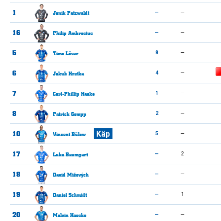
1
Janik
Patzwaldt
—
—
16
Philip
Ambrosius
—
—
5
Timo
Löser
8
—
6
Rote Karte
Jakub
Hrstka
4
—
7
Carl-Phillip
Haake
1
—
8
Patrick
Gempp
2
—
10
Käp
Vincent
Bülow
5
—
17
Luka
Baumgart
—
2
18
David
Mišových
—
—
19
Daniel
Schmidt
—
1
20
Malvin
Haeske
—
—