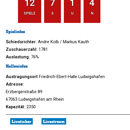
12
7
1
4
SPIELE
S
U
N
Spielinfos
Schiedsrichter:
Andre Kolb / Markus Kauth
Zuschauerzahl:
1781
Auslastung:
76%
Halleninfos
Austragungsort
Friedrich-Ebert-Halle Ludwigshafen
Adresse:
Erzbergerstraße 89
67063 Ludwigshafen am Rhein
Kapazität:
2350
Liveticker
Livestream