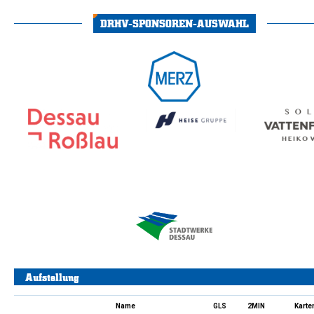
DRHV-SPONSOREN-AUSWAHL
Aufstellung
Name
GLS
2MIN
Karte