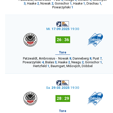
3
,
Haake
2
,
Nowak
2
,
Gonschor
1
,
Haake
1
,
Drachau
1
,
Powarzyński
1
Mi.
17.09.2025
19:30
26 : 36
Tore
Patzwaldt
,
Ambrosius
-
Nowak
8
,
Danneberg
8
,
Pust
7
,
Powarzyński
4
,
Bialas
3
,
Haake
2
,
Neagu
2
,
Gonschor
1
,
Hertzfeld
1
,
Baumgart
,
Mišových
,
Döbbel
Sa.
29.03.2025
19:30
28 : 29
Tore