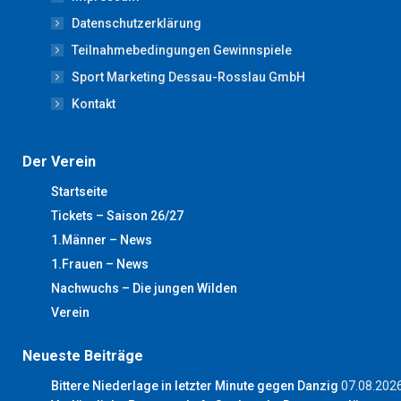
new
new
new
new
new
Datenschutzerklärung
window
window
window
window
window
Teilnahmebedingungen Gewinnspiele
Sport Marketing Dessau-Rosslau GmbH
Kontakt
Der Verein
Startseite
Tickets – Saison 26/27
1.Männer – News
1.Frauen – News
Nachwuchs – Die jungen Wilden
Verein
Neueste Beiträge
Bittere Niederlage in letzter Minute gegen Danzig
07.08.202