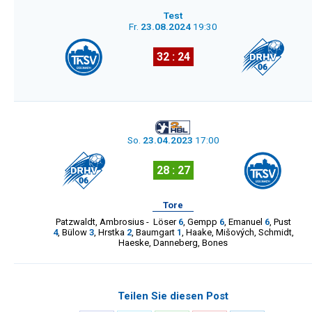
Test
Fr.
23.08.2024
19:30
32 : 24
So.
23.04.2023
17:00
28 : 27
Tore
Patzwaldt
,
Ambrosius
-
Löser
6
,
Gempp
6
,
Emanuel
6
,
Pust
4
,
Bülow
3
,
Hrstka
2
,
Baumgart
1
,
Haake
,
Mišových
,
Schmidt
,
Haeske
,
Danneberg
,
Bones
Teilen Sie diesen Post