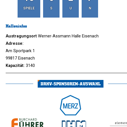
SPIELE
S
U
N
Halleninfos
Austragungsort
Werner-Assmann Halle Eisenach
Adresse:
Am Sportpark 1
99817 Eisenach
Kapazität:
3140
DRHV-SPONSOREN-AUSWAHL