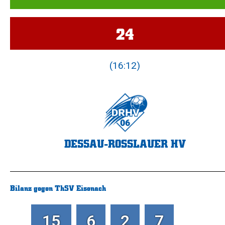
24
(16:12)
DESSAU-ROSSLAUER HV
Bilanz gegen ThSV Eisenach
15
6
2
7