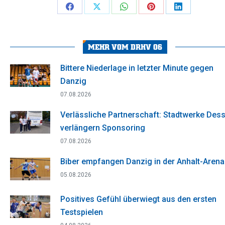
Share
Share
Share
Share
Share
on
on
on
on
on
Facebook
X
WhatsApp
Pinterest
LinkedIn
MEHR VOM DRHV 06
Bittere Niederlage in letzter Minute gegen
Danzig
07.08.2026
Verlässliche Partnerschaft: Stadtwerke Des
verlängern Sponsoring
07.08.2026
Biber empfangen Danzig in der Anhalt-Arena
05.08.2026
Positives Gefühl überwiegt aus den ersten
Testspielen