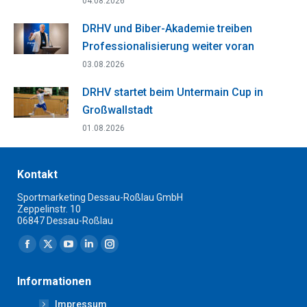
04.08.2026
DRHV und Biber-Akademie treiben
Professionalisierung weiter voran
03.08.2026
DRHV startet beim Untermain Cup in
Großwallstadt
01.08.2026
Kontakt
Sportmarketing Dessau-Roßlau GmbH
Zeppelinstr. 10
06847 Dessau-Roßlau
Finden Sie uns auf:
Facebook
X
YouTube
Linkedin
Instagram
page
page
page
page
page
Informationen
opens
opens
opens
opens
opens
Impressum
in
in
in
in
in