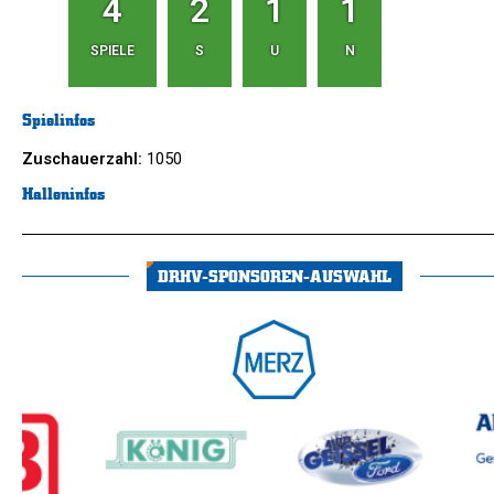
4
2
1
1
SPIELE
S
U
N
Spielinfos
Zuschauerzahl:
1050
Halleninfos
DRHV-SPONSOREN-AUSWAHL