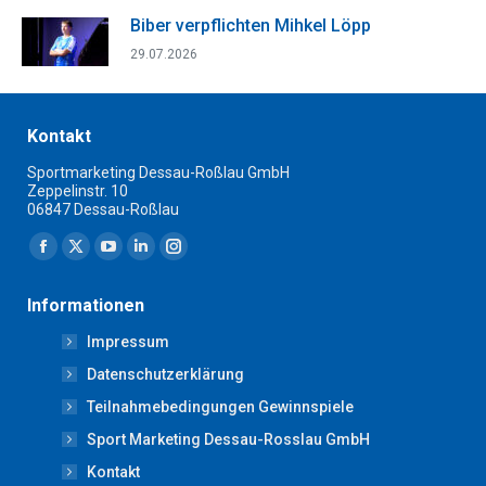
Biber verpflichten Mihkel Löpp
29.07.2026
Kontakt
Sportmarketing Dessau-Roßlau GmbH
Zeppelinstr. 10
06847 Dessau-Roßlau
Finden Sie uns auf:
Facebook
X
YouTube
Linkedin
Instagram
page
page
page
page
page
Informationen
opens
opens
opens
opens
opens
Impressum
in
in
in
in
in
new
new
new
new
new
Datenschutzerklärung
window
window
window
window
window
Teilnahmebedingungen Gewinnspiele
Sport Marketing Dessau-Rosslau GmbH
Kontakt