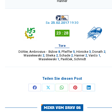
Hanner
Sa.
25.02.2017
19:30
23 : 28
Tore
Döhler
,
Ambrosius
-
Bülow
8
,
Pfeiffer
5
,
Hönicke
3
,
Donath
2
,
Wasielewski
2
,
Sliwka
2
,
Schade
2
,
Hanner
2
,
Vančo
1
,
Wasielewski
1
,
Pavlíček
,
Schmidt
Teilen Sie diesen Post
Share
Share
Share
Share
Share
on
on
on
on
on
Facebook
X
WhatsApp
Pinterest
LinkedIn
MEHR VOM DRHV 06