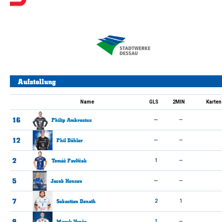
Aufstellung
Name
GLS
2MIN
Karten
16
Philip
Ambrosius
—
—
12
Phil
Döhler
—
—
2
Tomáš
Pavlíček
1
—
5
Jacob
Hensen
—
—
7
Sebastian
Donath
2
1
9
Marek
Vančo
1
—