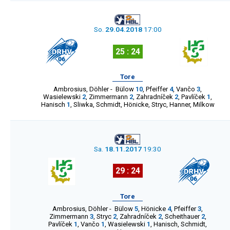
So.
29.04.2018
17:00
25 : 24
Tore
Ambrosius
,
Döhler
-
Bülow
10
,
Pfeiffer
4
,
Vančo
3
,
Wasielewski
2
,
Zimmermann
2
,
Zahradníček
2
,
Pavlíček
1
,
Hanisch
1
,
Sliwka
,
Schmidt
,
Hönicke
,
Stryc
,
Hanner
,
Milkow
Sa.
18.11.2017
19:30
29 : 24
Tore
Ambrosius
,
Döhler
-
Bülow
5
,
Hönicke
4
,
Pfeiffer
3
,
Zimmermann
3
,
Stryc
2
,
Zahradníček
2
,
Scheithauer
2
,
Pavlíček
1
,
Vančo
1
,
Wasielewski
1
,
Hanisch
,
Schmidt
,