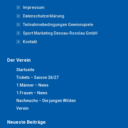
opens
opens
opens
opens
opens
Impressum
in
in
in
in
in
new
new
new
new
new
Datenschutzerklärung
window
window
window
window
window
Teilnahmebedingungen Gewinnspiele
Sport Marketing Dessau-Rosslau GmbH
Kontakt
Der Verein
Startseite
Tickets – Saison 26/27
1.Männer – News
1.Frauen – News
Nachwuchs – Die jungen Wilden
Verein
Neueste Beiträge