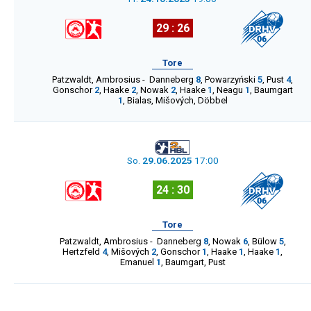
29 : 26
Tore
Patzwaldt
,
Ambrosius
-
Danneberg
8
,
Powarzyński
5
,
Pust
4
,
Gonschor
2
,
Haake
2
,
Nowak
2
,
Haake
1
,
Neagu
1
,
Baumgart
1
,
Bialas
,
Mišových
,
Döbbel
So.
29.06.2025
17:00
24 : 30
Tore
Patzwaldt
,
Ambrosius
-
Danneberg
8
,
Nowak
6
,
Bülow
5
,
Hertzfeld
4
,
Mišových
2
,
Gonschor
1
,
Haake
1
,
Haake
1
,
Emanuel
1
,
Baumgart
,
Pust