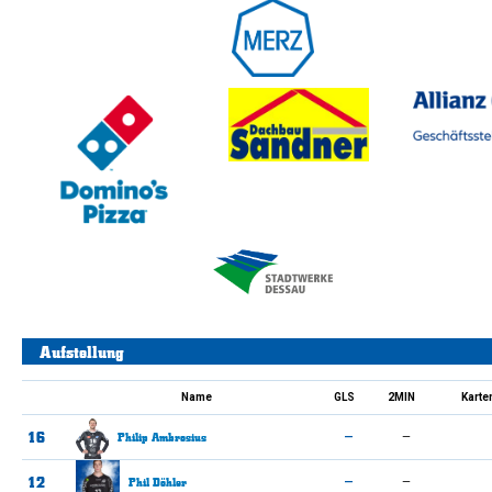
Aufstellung
Name
GLS
2MIN
Karte
16
Philip
Ambrosius
—
—
12
Phil
Döhler
—
—