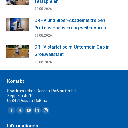
Testspielen
04.08.2026
DRHV und Biber-Akademie treiben
Professionalisierung weiter voran
03.08.2026
DRHV startet beim Untermain Cup in
Großwallstadt
01.08.2026
Kontakt
Sportmarketing Dessau-Roßlau GmbH
Zeppelinstr. 10
06847 Dessau-Roßlau
Finden Sie uns auf:
Facebook
X
YouTube
Linkedin
Instagram
page
page
page
page
page
Informationen