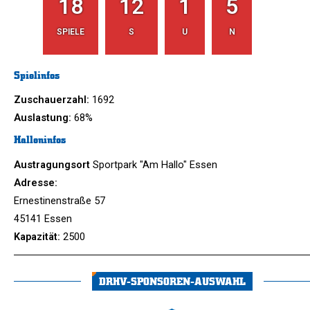
18
12
1
5
SPIELE
S
U
N
Spielinfos
Zuschauerzahl:
1692
Auslastung:
68%
Halleninfos
Austragungsort
Sportpark "Am Hallo" Essen
Adresse:
Ernestinenstraße 57
45141 Essen
Kapazität:
2500
DRHV-SPONSOREN-AUSWAHL