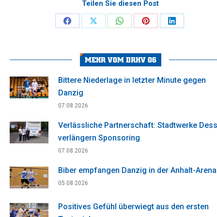
Teilen Sie diesen Post
Share
Share
Share
Share
Share
on
on
on
on
on
Facebook
X
WhatsApp
Pinterest
LinkedIn
MEHR VOM DRHV 06
Bittere Niederlage in letzter Minute gegen
Danzig
07.08.2026
Verlässliche Partnerschaft: Stadtwerke Des
verlängern Sponsoring
07.08.2026
Biber empfangen Danzig in der Anhalt-Arena
05.08.2026
Positives Gefühl überwiegt aus den ersten