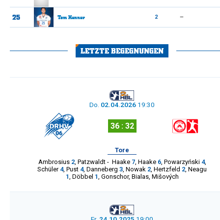
25
Tom
Hanner
2
—
LETZTE BEGEGNUNGEN
Do.
02.04.2026
19:30
36 : 32
Tore
Ambrosius
2
,
Patzwaldt
-
Haake
7
,
Haake
6
,
Powarzyński
4
,
Schüler
4
,
Pust
4
,
Danneberg
3
,
Nowak
2
,
Hertzfeld
2
,
Neagu
1
,
Döbbel
1
,
Gonschor
,
Bialas
,
Mišových
Fr.
24.10.2025
19:00