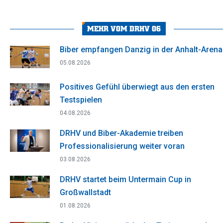
on
on
on
on
on
Facebook
X
WhatsApp
Pinterest
LinkedIn
MEHR VOM DRHV 06
Biber empfangen Danzig in der Anhalt-Arena
05.08.2026
Positives Gefühl überwiegt aus den ersten
Testspielen
04.08.2026
DRHV und Biber-Akademie treiben
Professionalisierung weiter voran
03.08.2026
DRHV startet beim Untermain Cup in
Großwallstadt
01.08.2026