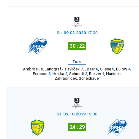
So.
09.02.2020
17:00
30 : 22
Tore
Ambrosius
,
Landgraf
-
Pavlíček
7
,
Löser
6
,
Gliese
5
,
Bülow
4
,
Persson
3
,
Hrstka
2
,
Schmidt
2
,
Bielzer
1
,
Hanisch
,
Zahradníček
,
Scheithauer
Sa.
05.10.2019
19:00
24 : 29