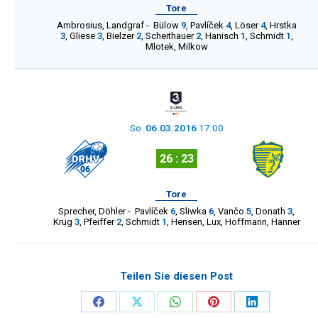
Tore
Ambrosius
,
Landgraf
-
Bülow
9
,
Pavlíček
4
,
Löser
4
,
Hrstka
3
,
Gliese
3
,
Bielzer
2
,
Scheithauer
2
,
Hanisch
1
,
Schmidt
1
,
Mlotek
,
Milkow
So.
06.03.2016
17:00
26 : 23
Tore
Sprecher
,
Döhler
-
Pavlíček
6
,
Sliwka
6
,
Vančo
5
,
Donath
3
,
Krug
3
,
Pfeiffer
2
,
Schmidt
1
,
Hensen
,
Lux
,
Hoffmann
,
Hanner
Teilen Sie diesen Post
Share
Share
Share
Share
Share