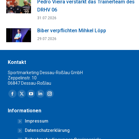
Pedro Vieira verstärkt das Trainerteam des
DRHV 06
31.07.2026
Biber verpflichten Mihkel Löpp
29.07.2026
Kontakt
Sportmarketing Dessau-Roßlau GmbH
Zeppelinstr. 10
06847 Dessau-Roßlau
Finden Sie uns auf:
Facebook
X
YouTube
Linkedin
Instagram
page
page
page
page
page
Informationen
opens
opens
opens
opens
opens
Impressum
in
in
in
in
in
new
new
new
new
new
Datenschutzerklärung
window
window
window
window
window