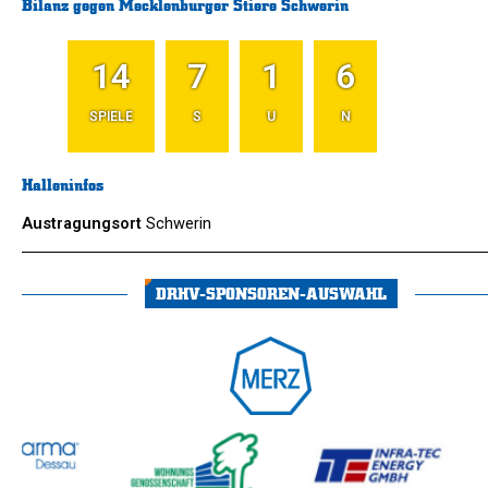
Bilanz gegen Mecklenburger Stiere Schwerin
14
7
1
6
SPIELE
S
U
N
Halleninfos
Austragungsort
Schwerin
DRHV-SPONSOREN-AUSWAHL