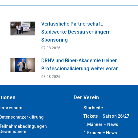
Facebook
X
WhatsApp
Pinterest
LinkedIn
Verlässliche Partnerschaft:
Stadtwerke Dessau verlängern
Sponsoring
07.08.2026
DRHV und Biber-Akademie treiben
Professionalisierung weiter voran
03.08.2026
tionen
Der Verein
Impressum
Startseite
Tickets – Saison 26/27
Datenschutzerklärung
1.Männer – News
Teilnahmebedingungen
Gewinnspiele
1.Frauen – News