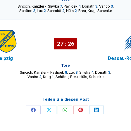
Sincich
,
Kanzler
-
Sliwka
7
,
Pavlíček
4
,
Donath
3
,
Vančo
3
,
Schöne
2
,
Lux
2
,
Schmidt
2
,
Hüls
2
,
Breu
,
Krug
,
Schenke
27 : 26
eipzig
Dessau-Ro
Tore
Sincich
,
Kanzler
-
Pavlíček
8
,
Lux
8
,
Sliwka
4
,
Donath
3
,
Vančo
2
,
Krug
1
,
Schöne
,
Breu
,
Hüls
,
Schenke
Teilen Sie diesen Post
Share
Share
Share
Share
Share
on
on
on
on
on