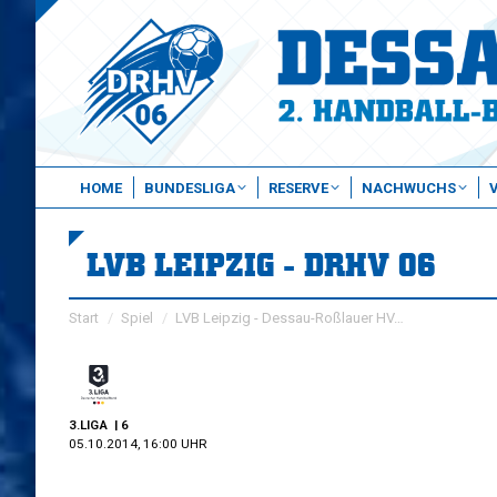
HOME
BUNDESLIGA
RESERVE
NACHWUCHS
LVB LEIPZIG - DRHV 06
Sie befinden sich hier:
Start
Spiel
LVB Leipzig - Dessau-Roßlauer HV…
3.LIGA
| 6
05.10.2014, 16:00 UHR