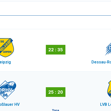
22 : 35
eipzig
Dessau-Ro
25 : 20
oßlauer HV
LVB L
Tore