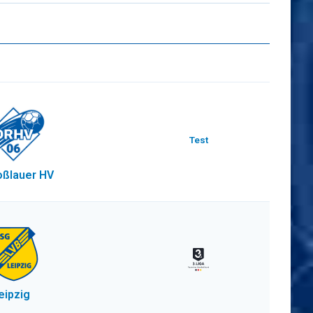
Test
ßlauer HV
eipzig