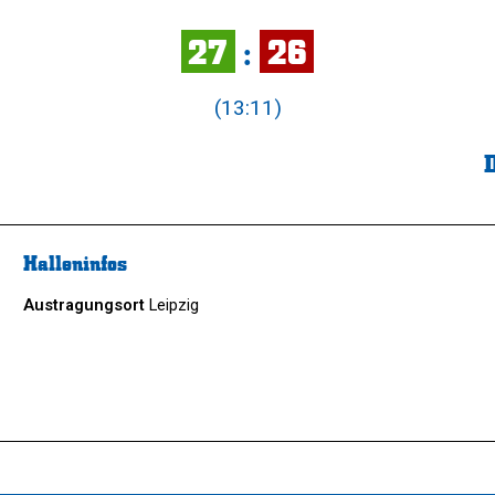
27
:
26
(13:11)
Halleninfos
Austragungsort
Leipzig