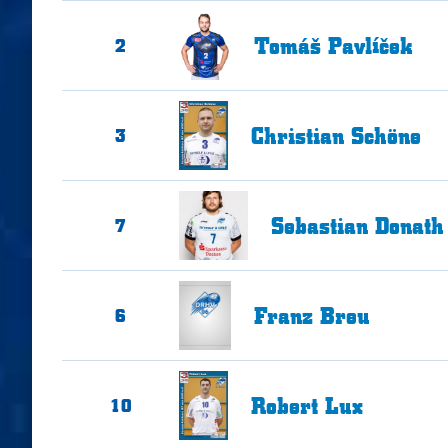
Tomáš
Pavlíček
2
Christian
Schöne
3
Sebastian
Donath
7
Franz
Breu
6
Robert
Lux
10