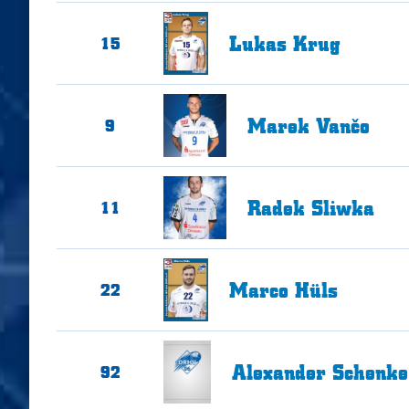
Lukas
Krug
15
Marek
Vančo
9
Radek
Sliwka
11
Marco
Hüls
22
Alexander
Schenke
92