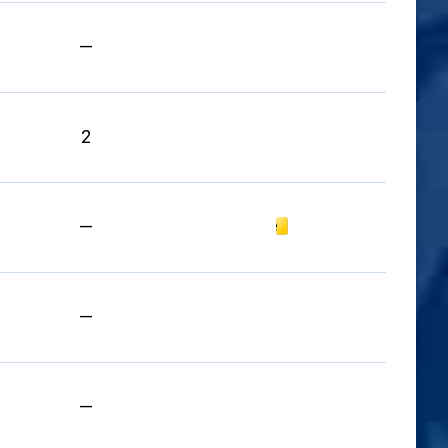
—
2
Gelbe Karte
—
—
—