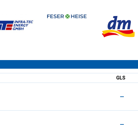
GLS
—
—