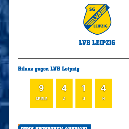
LVB LEIPZIG
Bilanz gegen LVB Leipzig
9
4
1
4
SPIELE
S
U
N
DRHV-SPONSOREN-AUSWAHL