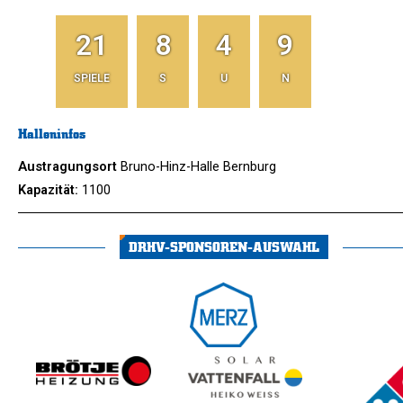
21
8
4
9
SPIELE
S
U
N
Halleninfos
Austragungsort
Bruno-Hinz-Halle Bernburg
Kapazität:
1100
DRHV-SPONSOREN-AUSWAHL