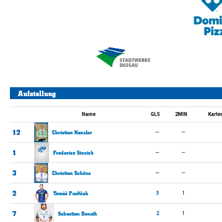
Aufstellung
Name
GLS
2MIN
Karte
12
Christian
Kanzler
—
—
1
Frederico
Sincich
—
—
3
Christian
Schöne
—
—
2
Tomáš
Pavlíček
3
1
7
Sebastian
Donath
2
1