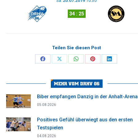
Sa.
20.07.2019
10:30
34 : 25
Teilen Sie diesen Post
Share
Share
Share
Share
Share
on
on
on
on
on
Facebook
X
WhatsApp
Pinterest
LinkedIn
MEHR VOM DRHV 06
Biber empfangen Danzig in der Anhalt-Arena
05.08.2026
Positives Gefühl überwiegt aus den ersten
Testspielen
04.08.2026