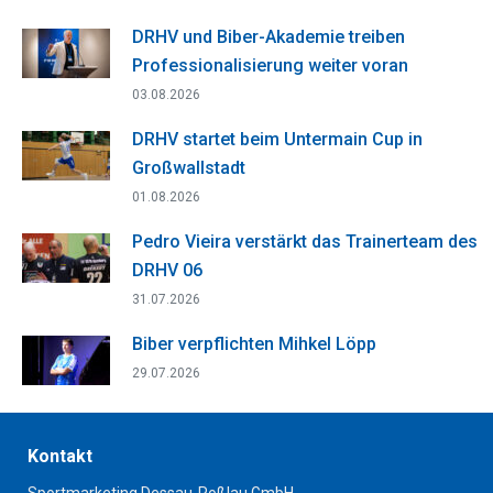
DRHV und Biber-Akademie treiben
Professionalisierung weiter voran
03.08.2026
DRHV startet beim Untermain Cup in
Großwallstadt
01.08.2026
Pedro Vieira verstärkt das Trainerteam des
DRHV 06
31.07.2026
Biber verpflichten Mihkel Löpp
29.07.2026
Kontakt
Sportmarketing Dessau-Roßlau GmbH