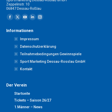
Zeppelinstr. 10
06847 Dessau-Roßlau
Finden Sie uns auf:
Facebook
X
YouTube
Linkedin
Instagram
page
page
page
page
page
Informationen
opens
opens
opens
opens
opens
Impressum
in
in
in
in
in
new
new
new
new
new
Datenschutzerklärung
window
window
window
window
window
Teilnahmebedingungen Gewinnspiele
Sport Marketing Dessau-Rosslau GmbH
Kontakt
Der Verein
Startseite
Tickets – Saison 26/27
1.Männer – News