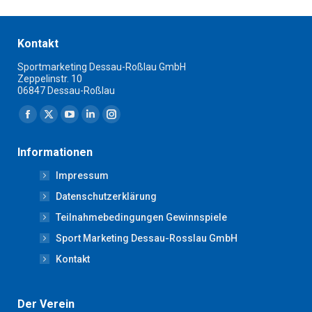
Kontakt
Sportmarketing Dessau-Roßlau GmbH
Zeppelinstr. 10
06847 Dessau-Roßlau
Finden Sie uns auf:
Facebook
X
YouTube
Linkedin
Instagram
page
page
page
page
page
Informationen
opens
opens
opens
opens
opens
Impressum
in
in
in
in
in
new
new
new
new
new
Datenschutzerklärung
window
window
window
window
window
Teilnahmebedingungen Gewinnspiele
Sport Marketing Dessau-Rosslau GmbH
Kontakt
Der Verein