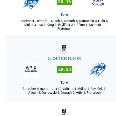
30 : 16
Tore
Sprecher
,
Hempel
-
Alisch
5
,
Donath
4
,
Danowski
4
,
Hüls
4
,
Müller
3
,
Lux
3
,
Krug
3
,
Pavlíček
2
,
Uščins
1
,
Schmidt
1
,
Pratersch
Sa.
24.11.2012
20:00
29 : 30
Tore
Sprecher
,
Kanzler
-
Lux
10
,
Uščins
4
,
Müller
4
,
Pavlíček
3
,
Alisch
3
,
Danowski
3
,
Donath
2
,
Hüls
1
,
Pratersch