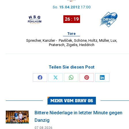
So.
15.04.2012
17:00
26 : 19
Tore
Sprecher
,
Kanzler
-
Pavlíček
,
Schöne
,
Holtz
,
Müller
,
Lux
,
Pratersch
,
Zigelis
,
Heddrich
Teilen Sie diesen Post
Share
Share
Share
Share
Share
on
on
on
on
on
Facebook
X
WhatsApp
Pinterest
LinkedIn
MEHR VOM DRHV 06
Bittere Niederlage in letzter Minute gegen
Danzig
07.08.2026