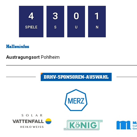
4
3
0
1
SPIELE
S
U
N
Halleninfos
Austragungsort
Pohlheim
DRHV-SPONSOREN-AUSWAHL