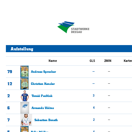
Aufstellung
Name
GLS
2MIN
Karte
79
Andreas
Sprecher
—
—
12
Christian
Kanzler
—
—
2
Tomáš
Pavlíček
3
—
6
Armands
Uščins
4
—
7
Sebastian
Donath
2
—
5
Falko
Müller
4
—