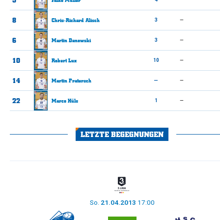
8
Chris-Richard
Alisch
3
—
6
Martin
Danowski
3
—
10
Robert
Lux
10
—
14
Martin
Pratersch
—
—
22
Marco
Hüls
1
—
LETZTE BEGEGNUNGEN
So.
21.04.2013
17:00