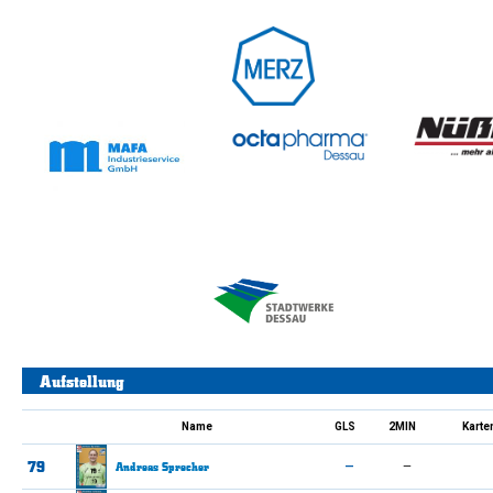
Aufstellung
Name
GLS
2MIN
Karte
79
Andreas
Sprecher
—
—