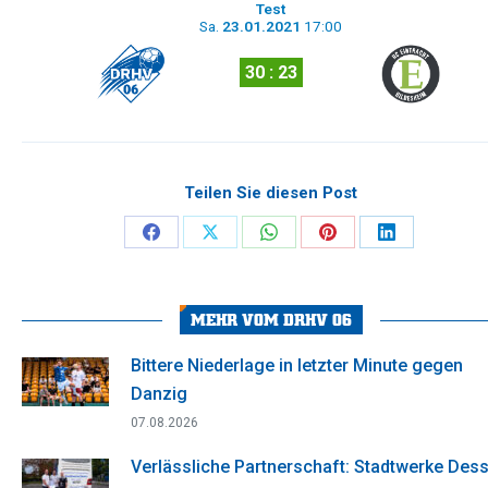
Test
Sa.
23.01.2021
17:00
30 : 23
Teilen Sie diesen Post
Share
Share
Share
Share
Share
on
on
on
on
on
Facebook
X
WhatsApp
Pinterest
LinkedIn
MEHR VOM DRHV 06
Bittere Niederlage in letzter Minute gegen
Danzig
07.08.2026
Verlässliche Partnerschaft: Stadtwerke Des