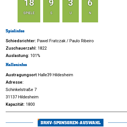
18
9
3
6
SPIELE
S
U
N
Spielinfos
Schiedsrichter:
Pawel Fratczak / Paulo Ribeiro
Zuschauerzahl:
1822
Auslastung:
101%
Halleninfos
Austragungsort
Halle39 Hildesheim
Adresse:
Schinkelstraße 7
31137 Hildesheim
Kapazität:
1800
DRHV-SPONSOREN-AUSWAHL