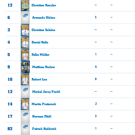
12
Christian
Kanzler
—
—
6
Armands
Uščins
5
—
3
Christian
Schöne
—
—
4
Daniel
Holtz
—
—
5
Falko
Müller
1
—
9
Matthias
Rudow
6
—
10
Robert
Lux
8
—
13
Michal Jerzy
Panfil
—
—
14
Martin
Pratersch
2
—
17
Norman
Flödl
3
—
82
Patrick
Heddrich
1
—