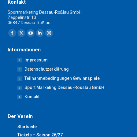
Kontakt
Sportmarketing Dessau-Roßlau GmbH
Zeppelinstr. 10
06847 Dessau-Roßlau
Finden Sie uns auf:
Facebook
X
YouTube
Linkedin
Instagram
page
page
page
page
page
Informationen
opens
opens
opens
opens
opens
Impressum
in
in
in
in
in
new
new
new
new
new
Datenschutzerklärung
window
window
window
window
window
Teilnahmebedingungen Gewinnspiele
Sport Marketing Dessau-Rosslau GmbH
Kontakt
Der Verein
Startseite
Tickets – Saison 26/27