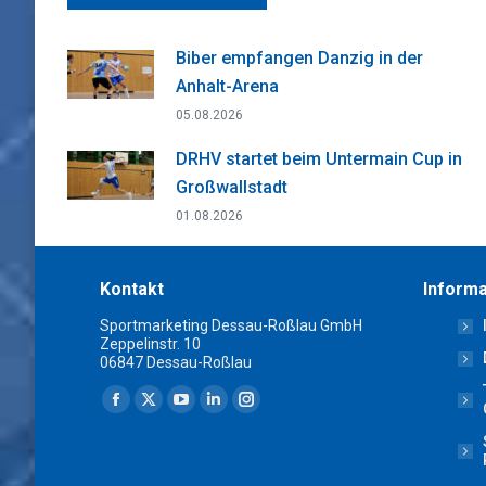
Biber empfangen Danzig in der
Anhalt-Arena
05.08.2026
DRHV startet beim Untermain Cup in
Großwallstadt
01.08.2026
Kontakt
Informa
Sportmarketing Dessau-Roßlau GmbH
Zeppelinstr. 10
06847 Dessau-Roßlau
Finden Sie uns auf:
Facebook
X
YouTube
Linkedin
Instagram
page
page
page
page
page
opens
opens
opens
opens
opens