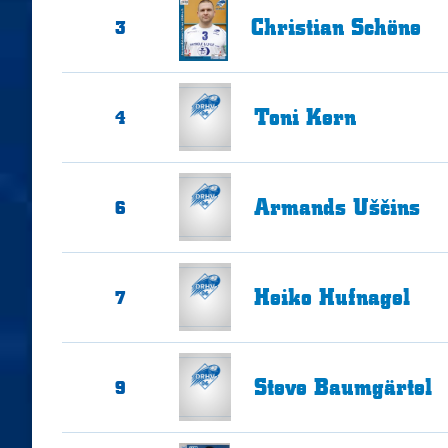
Christian
Schöne
3
Toni
Kern
4
Armands
Uščins
6
Heiko
Hufnagel
7
Steve
Baumgärtel
9