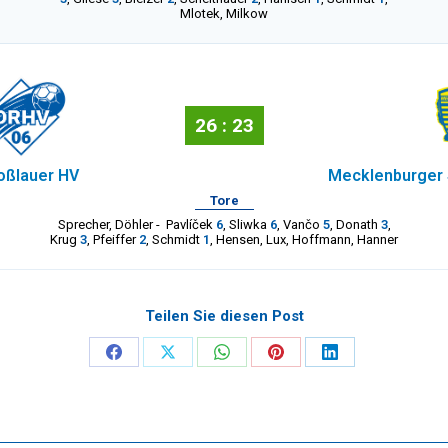
Mlotek
,
Milkow
26 : 23
oßlauer HV
Mecklenburger 
Tore
Sprecher
,
Döhler
-
Pavlíček
6
,
Sliwka
6
,
Vančo
5
,
Donath
3
,
Krug
3
,
Pfeiffer
2
,
Schmidt
1
,
Hensen
,
Lux
,
Hoffmann
,
Hanner
Teilen Sie diesen Post
Share
Share
Share
Share
Share
on
on
on
on
on
Facebook
X
WhatsApp
Pinterest
LinkedIn