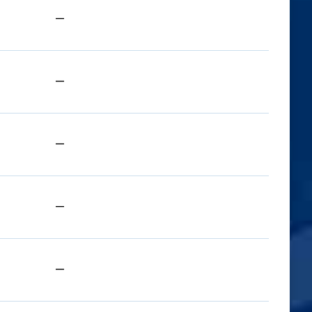
—
—
—
—
—