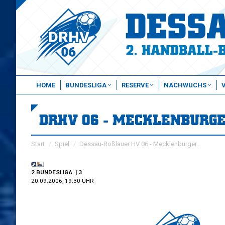
HOME
BUNDESLIGA
RESERVE
NACHWUCHS
DRHV 06 - MECKLENBURG
Sie befinden sich hier:
Start
Spiel
Dessau-Roßlauer HV 06 - Mecklenburger…
2.BUNDESLIGA
| 3
20.09.2006, 19:30 UHR