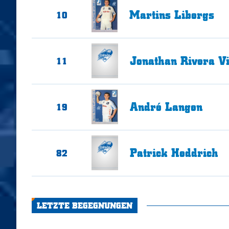
Martins
Libergs
10
Jonathan Rivera
V
11
André
Langen
19
Patrick
Heddrich
82
LETZTE BEGEGNUNGEN