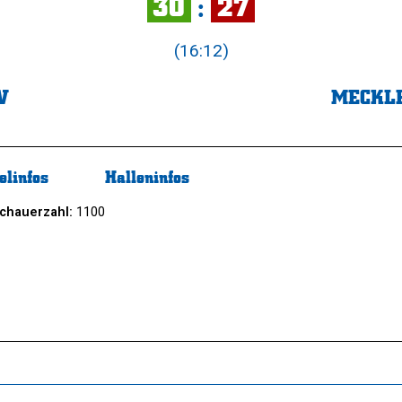
30
:
27
(16:12)
V
MECKLE
elinfos
Halleninfos
chauerzahl:
1100