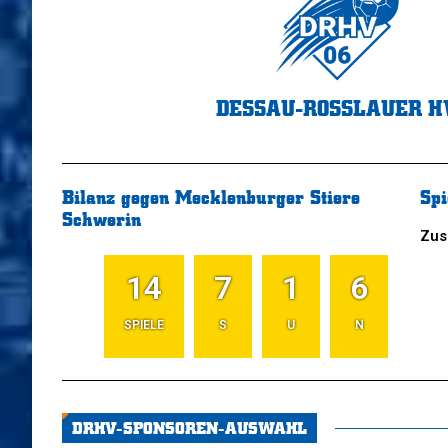
DESSAU-ROSSLAUER H
Bilanz gegen Mecklenburger Stiere
Spi
Schwerin
Zus
14
7
1
6
SPIELE
S
U
N
DRHV-SPONSOREN-AUSWAHL