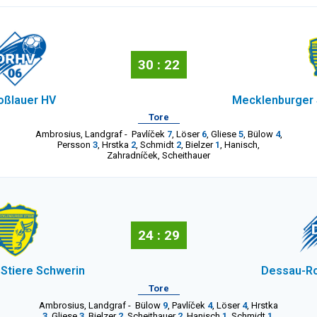
30 : 22
oßlauer HV
Mecklenburger 
Tore
Ambrosius
,
Landgraf
-
Pavlíček
7
,
Löser
6
,
Gliese
5
,
Bülow
4
,
Persson
3
,
Hrstka
2
,
Schmidt
2
,
Bielzer
1
,
Hanisch
,
Zahradníček
,
Scheithauer
24 : 29
Stiere Schwerin
Dessau-Ro
Tore
Ambrosius
,
Landgraf
-
Bülow
9
,
Pavlíček
4
,
Löser
4
,
Hrstka
3
,
Gliese
3
,
Bielzer
2
,
Scheithauer
2
,
Hanisch
1
,
Schmidt
1
,