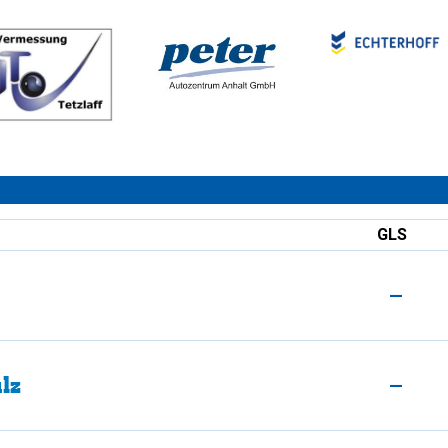
GLS
—
lz
—