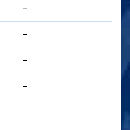
—
—
—
—