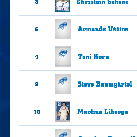
Christian
Schöne
3
Armands
Uščins
6
Toni
Kern
4
Steve
Baumgärtel
9
Martins
Libergs
10