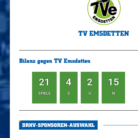
TV EMSDETTEN
Bilanz gegen TV Emsdetten
21
4
2
15
SPIELE
S
U
N
DRHV-SPONSOREN-AUSWAHL