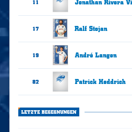
Jonathan Rivera
V
11
Ralf
Stojan
17
André
Langen
19
Patrick
Heddrich
82
LETZTE BEGEGNUNGEN