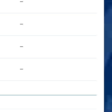
—
—
—
—