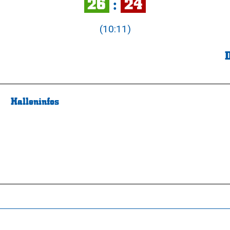
26
:
24
(10:11)
Halleninfos