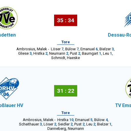
35 : 34
sdetten
Dessau-Ro
Tore
Ambrosius
,
Malek
-
Löser
7
,
Bülow
7
,
Emanuel
6
,
Bielzer
3
,
Gliese
3
,
Hrstka
2
,
Neumann
2
,
Pust
2
,
Baumgart
1
,
Leu
1
,
Schmidt
,
Haeske
31 : 22
oßlauer HV
TV Ems
Tore
Ambrosius
,
Malek
-
Hrstka
10
,
Emanuel
5
,
Bülow
4
,
Scheithauer
3
,
Löser
2
,
Seidler
2
,
Pust
2
,
Leu
2
,
Bielzer
1
,
Danneberg
,
Neumann