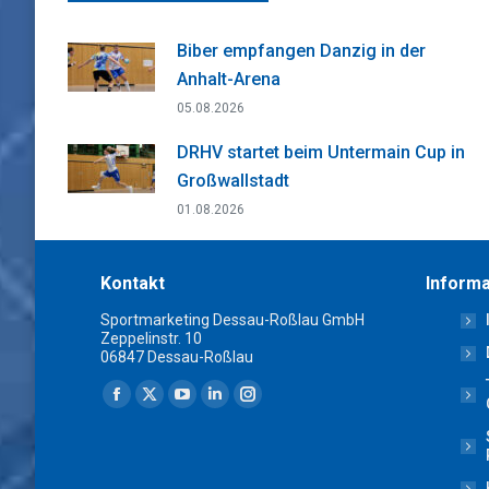
Biber empfangen Danzig in der
Anhalt-Arena
05.08.2026
DRHV startet beim Untermain Cup in
Großwallstadt
01.08.2026
Kontakt
Informa
Sportmarketing Dessau-Roßlau GmbH
Zeppelinstr. 10
06847 Dessau-Roßlau
Finden Sie uns auf:
Facebook
X
YouTube
Linkedin
Instagram
page
page
page
page
page
opens
opens
opens
opens
opens