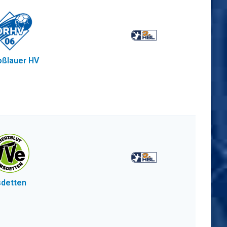
ßlauer HV
detten