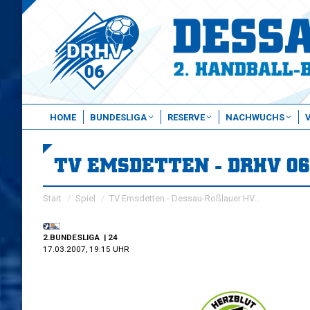
HOME
BUNDESLIGA
RESERVE
NACHWUCHS
TV EMSDETTEN - DRHV 06
Sie befinden sich hier:
Start
Spiel
TV Emsdetten - Dessau-Roßlauer HV…
2.BUNDESLIGA
| 24
17.03.2007, 19:15 UHR