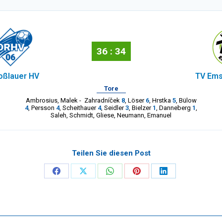
36 : 34
oßlauer HV
TV Ems
Tore
Ambrosius
,
Malek
-
Zahradníček
8
,
Löser
6
,
Hrstka
5
,
Bülow
4
,
Persson
4
,
Scheithauer
4
,
Seidler
3
,
Bielzer
1
,
Danneberg
1
,
Saleh
,
Schmidt
,
Gliese
,
Neumann
,
Emanuel
Teilen Sie diesen Post
Share
Share
Share
Share
Share
on
on
on
on
on
Facebook
X
WhatsApp
Pinterest
LinkedIn