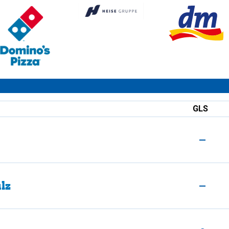
GLS
—
lz
—