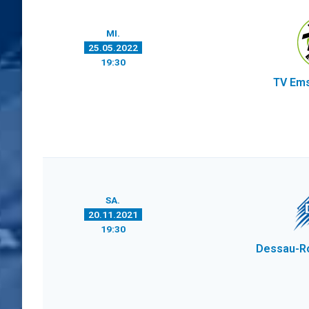
MI.
25.05.2022
19:30
TV Em
SA.
20.11.2021
19:30
Dessau-R