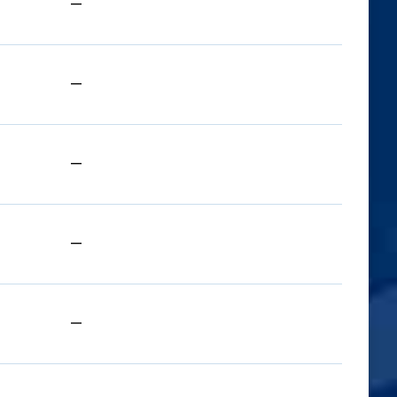
—
—
—
—
—