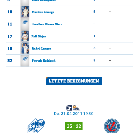
10
Martins
Libergs
5
—
11
Jonathan Rivera
Vieco
—
—
17
Ralf
Stojan
1
—
19
André
Langen
6
—
82
Patrick
Heddrich
8
—
LETZTE BEGEGNUNGEN
Do.
21.04.2011
19:30
35 : 22