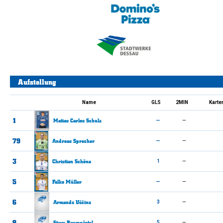
Aufstellung
Name
GLS
2MIN
Karte
1
Matias Carlos
Schulz
—
—
79
Andreas
Sprecher
—
—
3
Christian
Schöne
1
—
5
Falko
Müller
—
—
6
Armands
Uščins
3
—
9
Steve
Baumgärtel
5
—