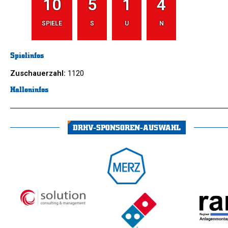
10
5
1
4
SPIELE
S
U
N
Spielinfos
Zuschauerzahl:
1120
Halleninfos
DRHV-SPONSOREN-AUSWAHL