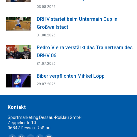
03.08.2026
DRHV startet beim Untermain Cup in
Großwallstadt
01.08.2026
Pedro Vieira verstärkt das Trainerteam des
DRHV 06
31.07.2026
Biber verpflichten Mihkel Löpp
29.07.2026
Kontakt
Sportmarketing Dessau-Roßlau GmbH
Zeppelinstr. 10
06847 Dessau-Roßlau
Finden Sie uns auf: