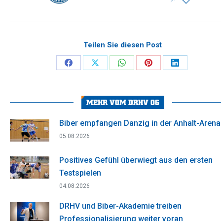
Teilen Sie diesen Post
Share
Share
Share
Share
Share
on
on
on
on
on
Facebook
X
WhatsApp
Pinterest
LinkedIn
MEHR VOM DRHV 06
Biber empfangen Danzig in der Anhalt-Arena
05.08.2026
Positives Gefühl überwiegt aus den ersten
Testspielen
04.08.2026
DRHV und Biber-Akademie treiben
Professionalisierung weiter voran