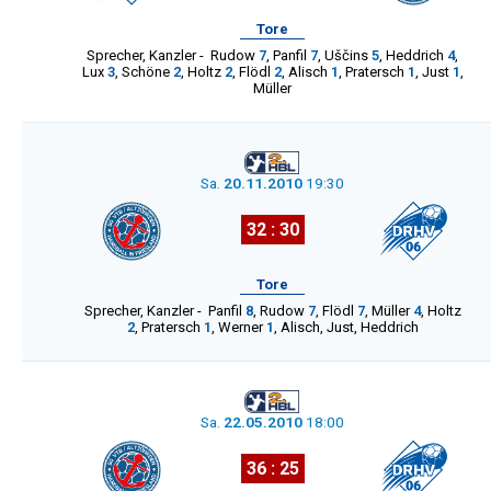
Tore
Sprecher
,
Kanzler
-
Rudow
7
,
Panfil
7
,
Uščins
5
,
Heddrich
4
,
Lux
3
,
Schöne
2
,
Holtz
2
,
Flödl
2
,
Alisch
1
,
Pratersch
1
,
Just
1
,
Müller
Sa.
20.11.2010
19:30
32 : 30
Tore
Sprecher
,
Kanzler
-
Panfil
8
,
Rudow
7
,
Flödl
7
,
Müller
4
,
Holtz
2
,
Pratersch
1
,
Werner
1
,
Alisch
,
Just
,
Heddrich
Sa.
22.05.2010
18:00
36 : 25