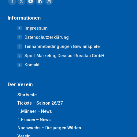
Facebook
X
YouTube
Linkedin
Instagram
page
page
page
page
page
Informationen
opens
opens
opens
opens
opens
Impressum
in
in
in
in
in
new
new
new
new
new
Datenschutzerklärung
window
window
window
window
window
Teilnahmebedingungen Gewinnspiele
Sport Marketing Dessau-Rosslau GmbH
Kontakt
Der Verein
Startseite
Tickets – Saison 26/27
1.Männer – News
1.Frauen – News
Nachwuchs – Die jungen Wilden
Verein