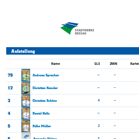
Aufstellung
Name
GLS
2MIN
Karte
79
Andreas
Sprecher
—
—
12
Christian
Kanzler
—
—
3
Christian
Schöne
4
—
4
Daniel
Holtz
—
—
5
Falko
Müller
2
—
6
Armands
Uščins
3
—