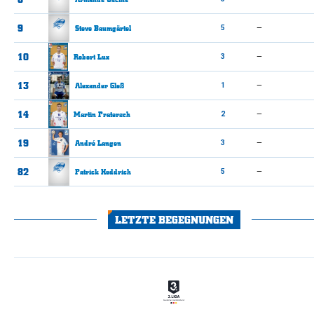
9
Steve
Baumgärtel
5
—
10
Robert
Lux
3
—
13
Alexander
Gleß
1
—
14
Martin
Pratersch
2
—
19
André
Langen
3
—
82
Patrick
Heddrich
5
—
LETZTE BEGEGNUNGEN