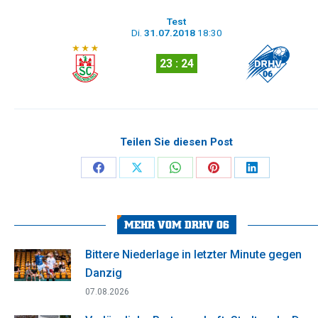
Test
Di.
31.07.2018
18:30
23 : 24
Teilen Sie diesen Post
Share
Share
Share
Share
Share
on
on
on
on
on
Facebook
X
WhatsApp
Pinterest
LinkedIn
MEHR VOM DRHV 06
Bittere Niederlage in letzter Minute gegen
Danzig
07.08.2026