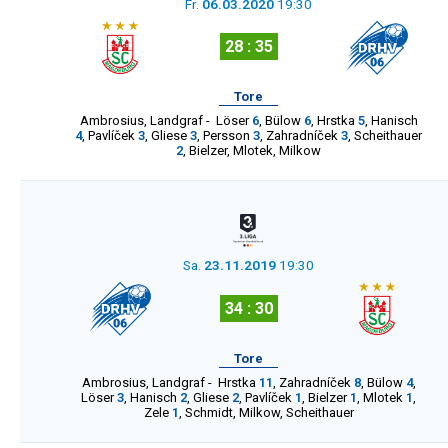
Fr.
06.03.2020
19:30
28 : 35
Tore
Ambrosius
,
Landgraf
-
Löser
6
,
Bülow
6
,
Hrstka
5
,
Hanisch
4
,
Pavlíček
3
,
Gliese
3
,
Persson
3
,
Zahradníček
3
,
Scheithauer
2
,
Bielzer
,
Mlotek
,
Milkow
Sa.
23.11.2019
19:30
34 : 30
Tore
Ambrosius
,
Landgraf
-
Hrstka
11
,
Zahradníček
8
,
Bülow
4
,
Löser
3
,
Hanisch
2
,
Gliese
2
,
Pavlíček
1
,
Bielzer
1
,
Mlotek
1
,
Zele
1
,
Schmidt
,
Milkow
,
Scheithauer