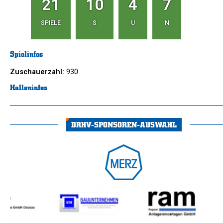
21
10
4
7
SPIELE
S
U
N
Spielinfos
Zuschauerzahl:
930
Halleninfos
DRHV-SPONSOREN-AUSWAHL