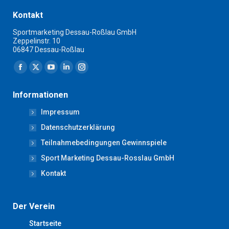
Kontakt
Sportmarketing Dessau-Roßlau GmbH
Zeppelinstr. 10
06847 Dessau-Roßlau
Finden Sie uns auf:
Facebook
X
YouTube
Linkedin
Instagram
page
page
page
page
page
Informationen
opens
opens
opens
opens
opens
Impressum
in
in
in
in
in
new
new
new
new
new
Datenschutzerklärung
window
window
window
window
window
Teilnahmebedingungen Gewinnspiele
Sport Marketing Dessau-Rosslau GmbH
Kontakt
Der Verein
Startseite