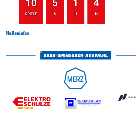
10
5
1
4
SPIELE
S
U
N
Halleninfos
DRHV-SPONSOREN-AUSWAHL