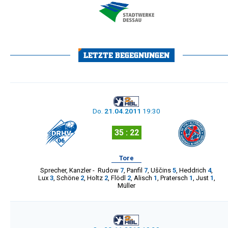
LETZTE BEGEGNUNGEN
Do.
21.04.2011
19:30
35 : 22
Tore
Sprecher
,
Kanzler
-
Rudow
7
,
Panfil
7
,
Uščins
5
,
Heddrich
4
,
Lux
3
,
Schöne
2
,
Holtz
2
,
Flödl
2
,
Alisch
1
,
Pratersch
1
,
Just
1
,
Müller