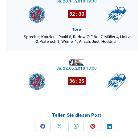
Sa.
20.11.2010
19:30
32 : 30
Tore
Sprecher
,
Kanzler
-
Panfil
8
,
Rudow
7
,
Flödl
7
,
Müller
4
,
Holtz
2
,
Pratersch
1
,
Werner
1
,
Alisch
,
Just
,
Heddrich
Sa.
22.05.2010
18:00
36 : 25
Teilen Sie diesen Post
Share
Share
Share
Share
Share