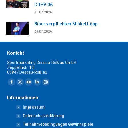
DRHV 06
31.07.2026
Biber verpflichten Mihkel Löpp
29.07.2026
Kontakt
Sportmarketing Dessau-Roßlau GmbH
Zeppelinstr. 10
06847 Dessau-Roßlau
Finden Sie uns auf:
Facebook
X
YouTube
Linkedin
Instagram
page
page
page
page
page
Informationen
opens
opens
opens
opens
opens
Impressum
in
in
in
in
in
new
new
new
new
new
Datenschutzerklärung
window
window
window
window
window
Teilnahmebedingungen Gewinnspiele