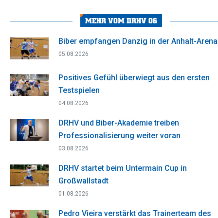
on
on
on
on
on
Facebook
X
WhatsApp
Pinterest
LinkedIn
MEHR VOM DRHV 06
Biber empfangen Danzig in der Anhalt-Arena
05.08.2026
Positives Gefühl überwiegt aus den ersten
Testspielen
04.08.2026
DRHV und Biber-Akademie treiben
Professionalisierung weiter voran
03.08.2026
DRHV startet beim Untermain Cup in
Großwallstadt
01.08.2026
Pedro Vieira verstärkt das Trainerteam des