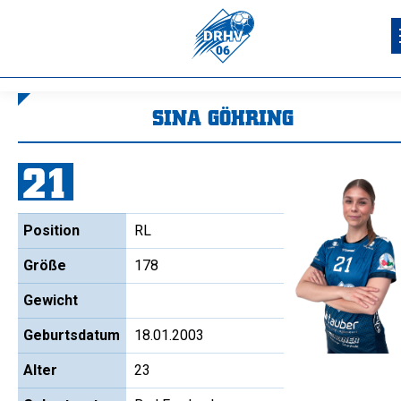
SINA GÖHRING
Sie befinden sich hier:
21
Position
RL
Größe
178
Gewicht
Geburtsdatum
18.01.2003
Alter
23