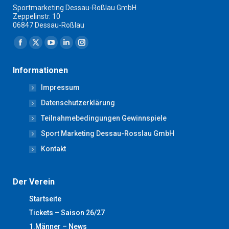
Sportmarketing Dessau-Roßlau GmbH
Zeppelinstr. 10
06847 Dessau-Roßlau
Finden Sie uns auf:
Facebook
X
YouTube
Linkedin
Instagram
page
page
page
page
page
Informationen
opens
opens
opens
opens
opens
Impressum
in
in
in
in
in
new
new
new
new
new
Datenschutzerklärung
window
window
window
window
window
Teilnahmebedingungen Gewinnspiele
Sport Marketing Dessau-Rosslau GmbH
Kontakt
Der Verein
Startseite
Tickets – Saison 26/27
1.Männer – News