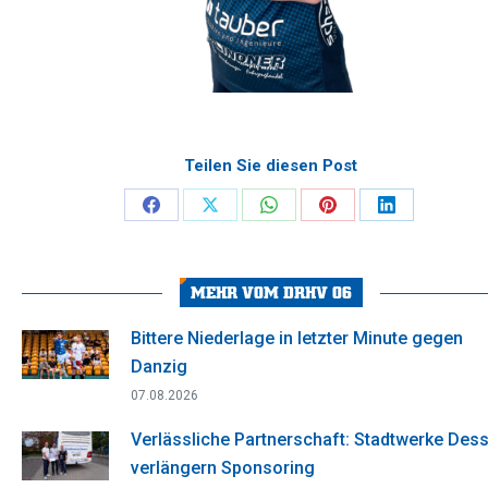
Teilen Sie diesen Post
Share
Share
Share
Share
Share
on
on
on
on
on
Facebook
X
WhatsApp
Pinterest
LinkedIn
MEHR VOM DRHV 06
Bittere Niederlage in letzter Minute gegen
Danzig
07.08.2026
Verlässliche Partnerschaft: Stadtwerke Des
verlängern Sponsoring