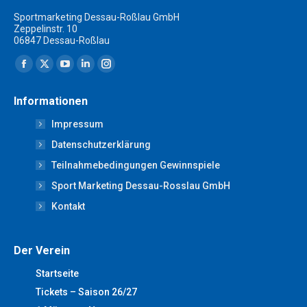
Sportmarketing Dessau-Roßlau GmbH
Zeppelinstr. 10
06847 Dessau-Roßlau
Finden Sie uns auf:
Facebook
X
YouTube
Linkedin
Instagram
page
page
page
page
page
Informationen
opens
opens
opens
opens
opens
Impressum
in
in
in
in
in
new
new
new
new
new
Datenschutzerklärung
window
window
window
window
window
Teilnahmebedingungen Gewinnspiele
Sport Marketing Dessau-Rosslau GmbH
Kontakt
Der Verein
Startseite
Tickets – Saison 26/27