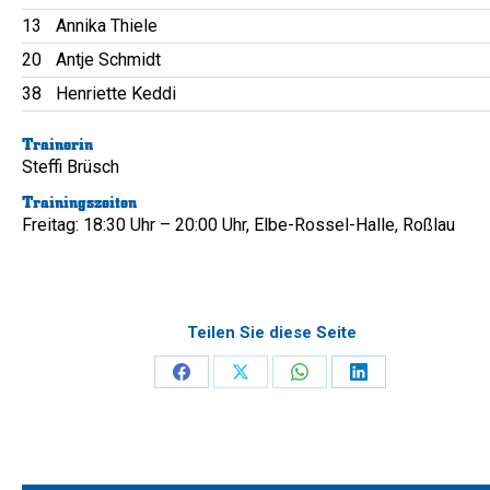
13
Annika Thiele
20
Antje Schmidt
38
Henriette Keddi
Trainerin
Steffi Brüsch
Trainingszeiten
Freitag: 18:30 Uhr – 20:00 Uhr, Elbe-Rossel-Halle, Roßlau
Teilen Sie diese Seite
Share
Share
Share
Share
on
on
on
on
Facebook
X
WhatsApp
LinkedIn