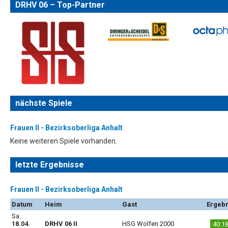
DRHV 06 – Top-Partner
nächste Spiele
Frauen II - Bezirksoberliga Anhalt
Keine weiteren Spiele vorhanden.
letzte Ergebnisse
Frauen II - Bezirksoberliga Anhalt
Datum
Heim
Gast
Ergebn
Sa.
18.04.
DRHV 06 II
HSG Wolfen 2000
40:1