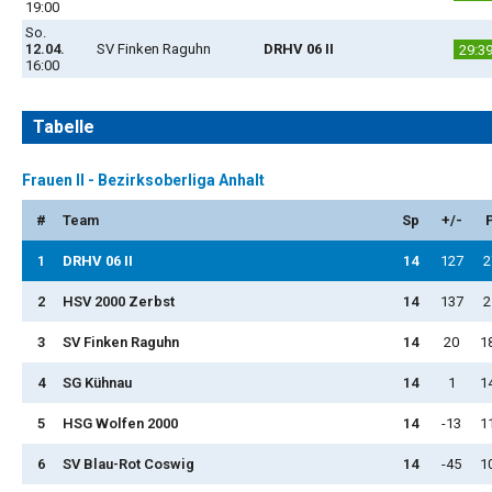
19:00
So.
12.04.
SV Finken Raguhn
DRHV 06 II
29:3
16:00
Tabelle
Frauen II - Bezirksoberliga Anhalt
#
Team
Sp
+/-
1
DRHV 06 II
14
127
2
2
HSV 2000 Zerbst
14
137
2
3
SV Finken Raguhn
14
20
1
4
SG Kühnau
14
1
1
5
HSG Wolfen 2000
14
-13
1
6
SV Blau-Rot Coswig
14
-45
1