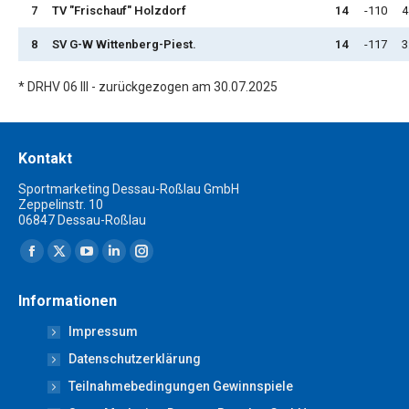
7
TV "Frischauf" Holzdorf
14
-110
4
8
SV G-W Wittenberg-Piest.
14
-117
3
* DRHV 06 III - zurückgezogen am 30.07.2025
Kontakt
Sportmarketing Dessau-Roßlau GmbH
Zeppelinstr. 10
06847 Dessau-Roßlau
Finden Sie uns auf:
Facebook
X
YouTube
Linkedin
Instagram
page
page
page
page
page
Informationen
opens
opens
opens
opens
opens
Impressum
in
in
in
in
in
new
new
new
new
new
Datenschutzerklärung
window
window
window
window
window
Teilnahmebedingungen Gewinnspiele