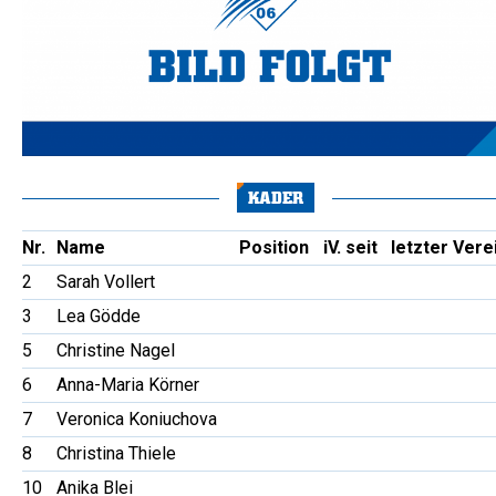
KADER
Nr.
Name
Position
iV. seit
letzter Vere
2
Sarah Vollert
3
Lea Gödde
5
Christine Nagel
6
Anna-Maria Körner
7
Veronica Koniuchova
8
Christina Thiele
10
Anika Blei