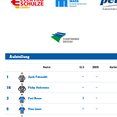
Aufstellung
Name
GLS
2MIN
Karte
1
Janik
Patzwaldt
—
—
16
Philip
Ambrosius
—
—
3
Paul
Bones
2
—
5
Timo
Löser
1
—