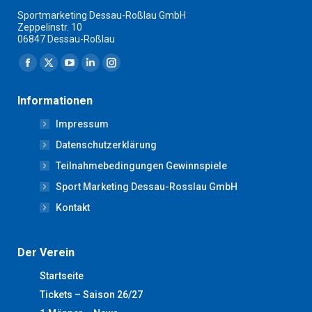
Sportmarketing Dessau-Roßlau GmbH
Zeppelinstr. 10
06847 Dessau-Roßlau
Finden Sie uns auf:
Facebook
X
YouTube
Linkedin
Instagram
page
page
page
page
page
Informationen
opens
opens
opens
opens
opens
Impressum
in
in
in
in
in
new
new
new
new
new
Datenschutzerklärung
window
window
window
window
window
Teilnahmebedingungen Gewinnspiele
Sport Marketing Dessau-Rosslau GmbH
Kontakt
Der Verein
Startseite
Tickets – Saison 26/27