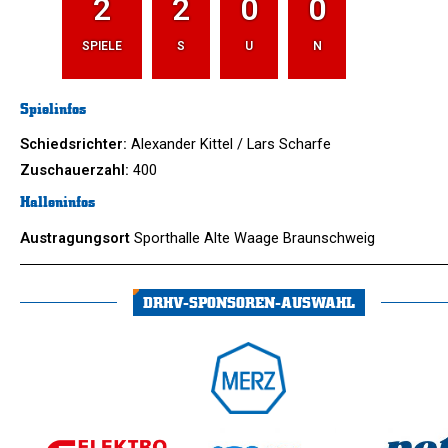
2
2
0
0
SPIELE
S
U
N
Spielinfos
Schiedsrichter:
Alexander Kittel / Lars Scharfe
Zuschauerzahl:
400
Halleninfos
Austragungsort
Sporthalle Alte Waage Braunschweig
DRHV-SPONSOREN-AUSWAHL