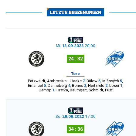
LETZTE BEGEGNUNGEN
Mi.
13.09.2023
20:00
24 : 32
Tore
Patzwaldt
,
Ambrosius
-
Haake
7
,
Bülow
5
,
Mišových
5
,
Emanuel
5
,
Danneberg
4
,
Bones
2
,
Hertzfeld
2
,
Löser
1
,
Gempp
1
,
Hrstka
,
Baumgart
,
Schmidt
,
Pust
So.
28.08.2022
17:00
34 : 36