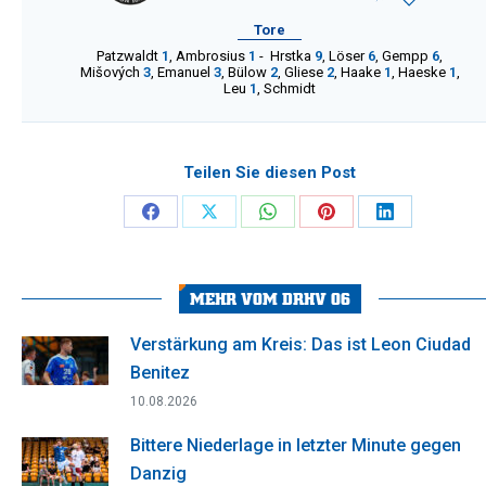
Tore
Patzwaldt
1
,
Ambrosius
1
-
Hrstka
9
,
Löser
6
,
Gempp
6
,
Mišových
3
,
Emanuel
3
,
Bülow
2
,
Gliese
2
,
Haake
1
,
Haeske
1
,
Leu
1
,
Schmidt
Teilen Sie diesen Post
Share
Share
Share
Share
Share
on
on
on
on
on
Facebook
X
WhatsApp
Pinterest
LinkedIn
MEHR VOM DRHV 06
Verstärkung am Kreis: Das ist Leon Ciudad
Benitez
10.08.2026
Bittere Niederlage in letzter Minute gegen
Danzig