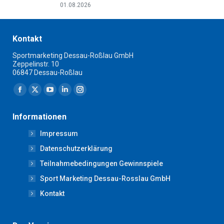
01.08.2026
Kontakt
Sportmarketing Dessau-Roßlau GmbH
Zeppelinstr. 10
06847 Dessau-Roßlau
Finden Sie uns auf:
Facebook
X
YouTube
Linkedin
Instagram
page
page
page
page
page
Informationen
opens
opens
opens
opens
opens
Impressum
in
in
in
in
in
new
new
new
new
new
Datenschutzerklärung
window
window
window
window
window
Teilnahmebedingungen Gewinnspiele
Sport Marketing Dessau-Rosslau GmbH
Kontakt