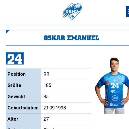
OSKAR EMANUEL
Sie befinden sich hier:
24
Position
RR
Größe
185
Gewicht
85
Geburtsdatum
21.09.1998
Alter
27