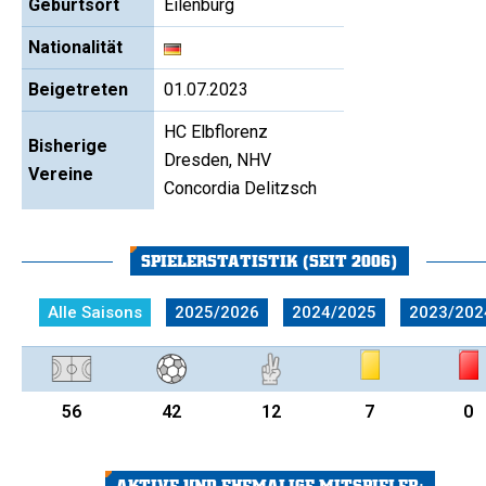
Geburtsort
Eilenburg
Nationalität
Beigetreten
01.07.2023
HC Elbflorenz
Bisherige
Dresden, NHV
Vereine
Concordia Delitzsch
SPIELERSTATISTIK (SEIT 2006)
Alle Saisons
2025/2026
2024/2025
2023/202
56
42
12
7
0
AKTIVE UND EHEMALIGE MITSPIELER: