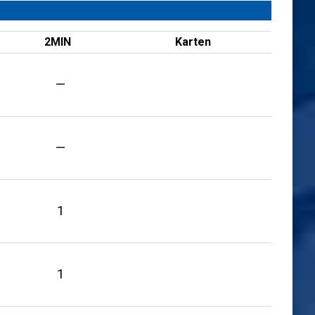
2MIN
Karten
—
—
1
1