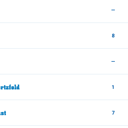
—
8
—
rtzfeld
1
st
7