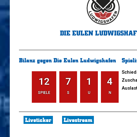
DIE EULEN LUDWIGSHA
Bilanz gegen Die Eulen Ludwigshafen
Spieli
Schied
12
7
1
4
Zuscha
Auslas
SPIELE
S
U
N
Liveticker
Livestream