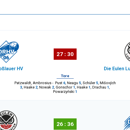
27 : 30
oßlauer HV
Die Eulen L
Tore
Patzwaldt
,
Ambrosius
-
Pust
6
,
Neagu
5
,
Schüler
5
,
Mišových
3
,
Haake
2
,
Nowak
2
,
Gonschor
1
,
Haake
1
,
Drachau
1
,
Powarzyński
1
26 : 36