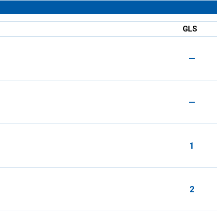
GLS
—
—
1
2