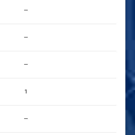
—
—
—
1
—