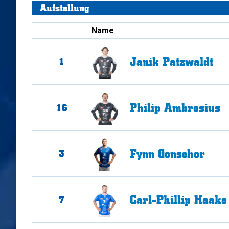
Aufstellung
Name
Janik
Patzwaldt
1
Philip
Ambrosius
16
Fynn
Gonschor
3
Carl-Phillip
Haake
7