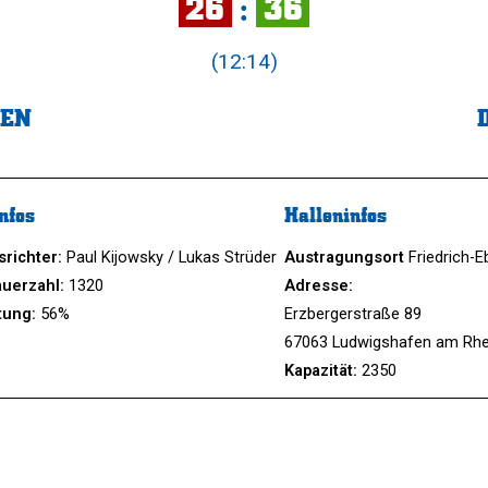
26
:
36
(12:14)
FEN
nfos
Halleninfos
srichter:
Paul Kijowsky / Lukas Strüder
Austragungsort
Friedrich-
uerzahl:
1320
Adresse:
tung:
56%
Erzbergerstraße 89
67063 Ludwigshafen am Rhe
Kapazität:
2350