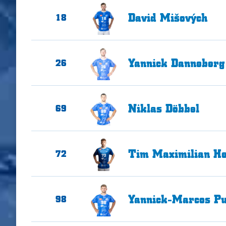
David
Mišových
18
Yannick
Danneberg
26
Niklas
Döbbel
69
Tim Maximilian
He
72
Yannick-Marcos
Pu
98