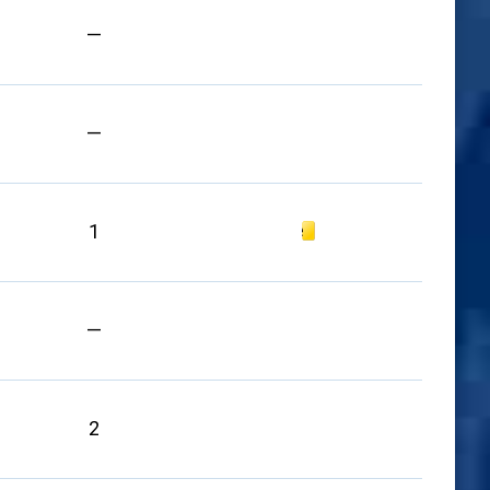
—
—
Gelbe Karte
1
—
2