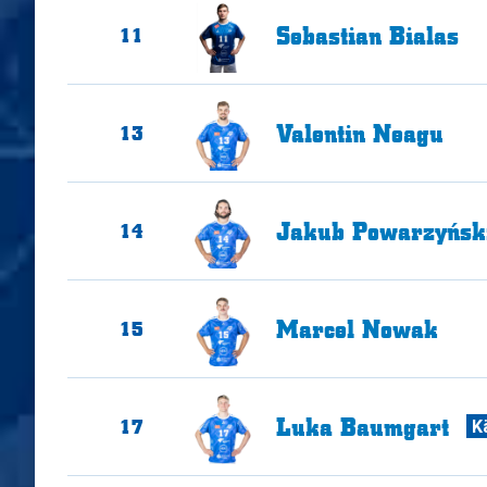
Sebastian
Bialas
11
Valentin
Neagu
13
Jakub
Powarzyńsk
14
Marcel
Nowak
15
Luka
Baumgart
17
K