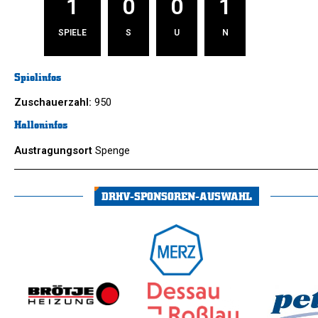
1
0
0
1
SPIELE
S
U
N
Spielinfos
Zuschauerzahl:
950
Halleninfos
Austragungsort
Spenge
DRHV-SPONSOREN-AUSWAHL