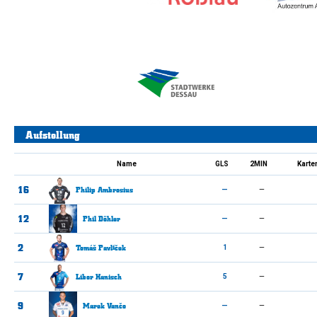
Aufstellung
Name
GLS
2MIN
Karte
16
Philip
Ambrosius
—
—
12
Phil
Döhler
—
—
2
Tomáš
Pavlíček
1
—
7
Libor
Hanisch
5
—
9
Marek
Vančo
—
—