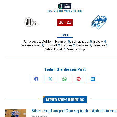
So.
20.08.2017
16:00
36 : 23
Tore
Ambrosius
,
Döhler
-
Hanisch
5
,
Scheithauer
5
,
Bülow
4
,
Wasielewski
2
,
Schmidt
2
,
Hanner
2
,
Pavlíček
1
,
Hönicke
1
,
Zahradníček
1
,
Vančo
,
Stryc
Teilen Sie diesen Post
Share
Share
Share
Share
Share
on
on
on
on
on
Facebook
X
WhatsApp
Pinterest
LinkedIn
MEHR VOM DRHV 06
Biber empfangen Danzig in der Anhalt-Arena