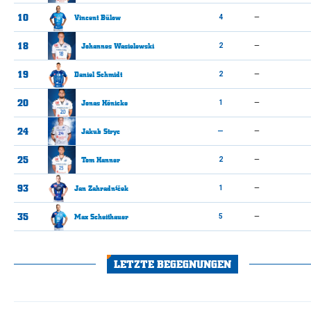
10
Vincent
Bülow
4
—
18
Johannes
Wasielewski
2
—
19
Daniel
Schmidt
2
—
20
Jonas
Hönicke
1
—
24
Jakub
Stryc
—
—
25
Tom
Hanner
2
—
93
Jan
Zahradníček
1
—
35
Max
Scheithauer
5
—
LETZTE BEGEGNUNGEN