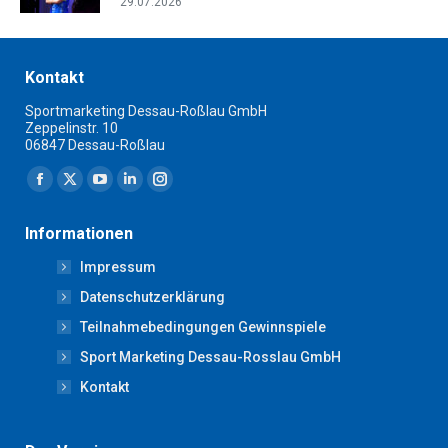
29.07.2026
Kontakt
Sportmarketing Dessau-Roßlau GmbH
Zeppelinstr. 10
06847 Dessau-Roßlau
Finden Sie uns auf:
Facebook
X
YouTube
Linkedin
Instagram
page
page
page
page
page
Informationen
opens
opens
opens
opens
opens
Impressum
in
in
in
in
in
new
new
new
new
new
Datenschutzerklärung
window
window
window
window
window
Teilnahmebedingungen Gewinnspiele
Sport Marketing Dessau-Rosslau GmbH
Kontakt