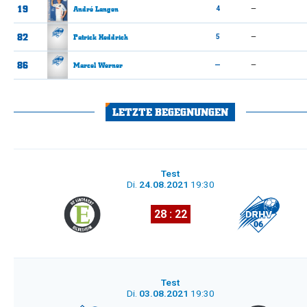
19
André
Langen
4
—
82
Patrick
Heddrich
5
—
86
Marcel
Werner
—
—
LETZTE BEGEGNUNGEN
Test
Di.
24.08.2021
19:30
28 : 22
Test
Di.
03.08.2021
19:30