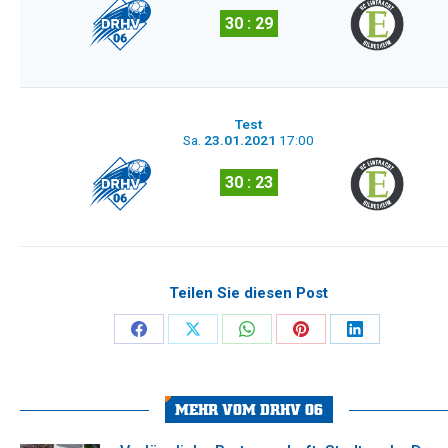
30 : 29
Test
Sa.
23.01.2021
17:00
30 : 23
Teilen Sie diesen Post
Share
Share
Share
Share
Share
on
on
on
on
on
Facebook
X
WhatsApp
Pinterest
LinkedIn
MEHR VOM DRHV 06