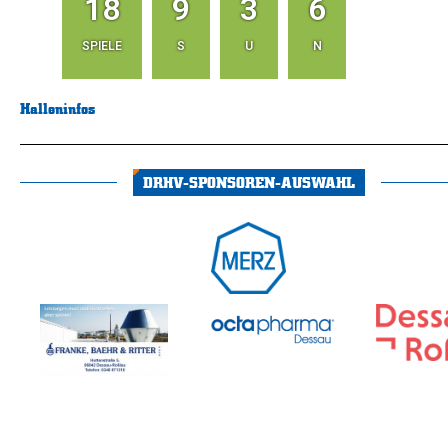
18
9
3
6
SPIELE
S
U
N
Halleninfos
DRHV-SPONSOREN-AUSWAHL