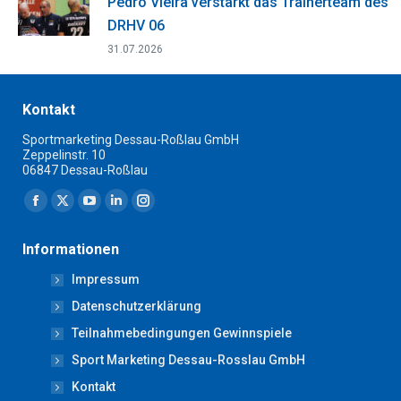
Pedro Vieira verstärkt das Trainerteam des
DRHV 06
31.07.2026
Kontakt
Sportmarketing Dessau-Roßlau GmbH
Zeppelinstr. 10
06847 Dessau-Roßlau
Finden Sie uns auf:
Facebook
X
YouTube
Linkedin
Instagram
page
page
page
page
page
Informationen
opens
opens
opens
opens
opens
Impressum
in
in
in
in
in
new
new
new
new
new
Datenschutzerklärung
window
window
window
window
window
Teilnahmebedingungen Gewinnspiele
Sport Marketing Dessau-Rosslau GmbH
Kontakt