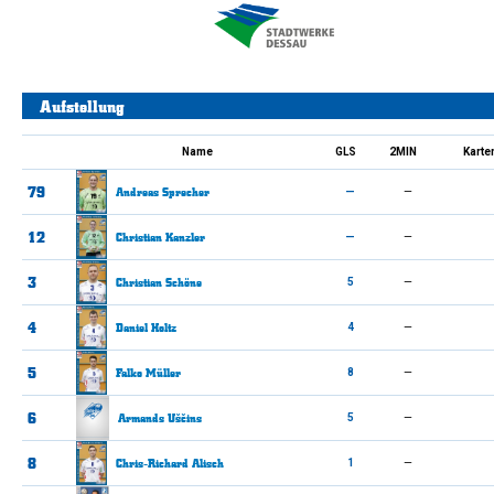
Aufstellung
Name
GLS
2MIN
Karte
79
Andreas
Sprecher
—
—
12
Christian
Kanzler
—
—
3
Christian
Schöne
5
—
4
Daniel
Holtz
4
—
5
Falko
Müller
8
—
6
Armands
Uščins
5
—
8
Chris-Richard
Alisch
1
—