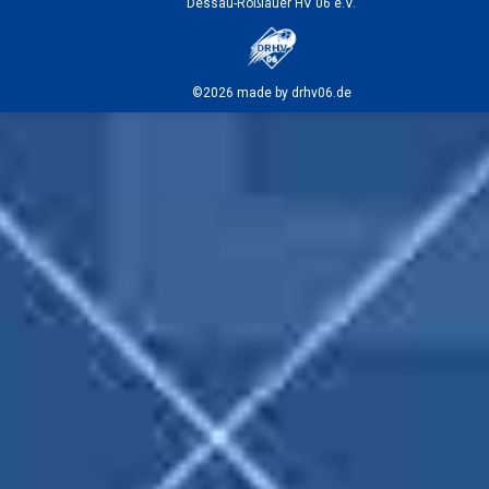
Dessau-Roßlauer HV 06 e.V.
©2026 made by drhv06.de