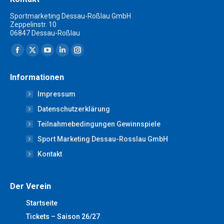
Sportmarketing Dessau-Roßlau GmbH
Zeppelinstr. 10
06847 Dessau-Roßlau
Finden Sie uns auf:
Facebook
X
YouTube
Linkedin
Instagram
page
page
page
page
page
Informationen
opens
opens
opens
opens
opens
Impressum
in
in
in
in
in
new
new
new
new
new
Datenschutzerklärung
window
window
window
window
window
Teilnahmebedingungen Gewinnspiele
Sport Marketing Dessau-Rosslau GmbH
Kontakt
Der Verein
Startseite
Tickets – Saison 26/27