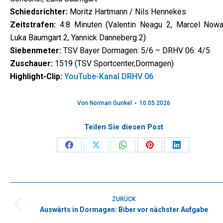
Schiedsrichter:
Moritz Hartmann / Nils Hennekes
Zeitstrafen:
4:8 Minuten (Valentin Neagu 2, Marcel Nowa
Luka Baumgart 2, Yannick Danneberg 2)
Siebenmeter:
TSV Bayer Dormagen: 5/6 – DRHV 06: 4/5
Zuschauer:
1519 (TSV Sportcenter,Dormagen)
Highlight-Clip:
YouTube-Kanal DRHV 06
Von
Norman Gunkel
10.05.2026
Teilen Sie diesen Post
Share
Share
Share
Share
Share
on
on
on
on
on
Facebook
X
WhatsApp
Pinterest
LinkedIn
Kommentarnavigation
ZURÜCK
Auswärts in Dormagen: Biber vor nächster Aufgabe
Vorheriger