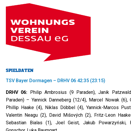
SPIELDATEN
TSV Bayer Dormagen – DRHV 06 42:35 (23:15)
DRHV 06:
Philip Ambrosius (9 Paraden), Janik Patzwald
Paraden) – Yannick Danneberg (12/4), Marcel Nowak (6), C
Phillip Haake (4), Niklas Döbbel (4), Yannick-Marcos Pust 
Valentin Neagu (2), David Mišových (2), Fritz-Leon Haake 
Sebastian Bialas (1), Joel Geist, Jakub Powarzyński, 
Gonschor, Luka Baumgart