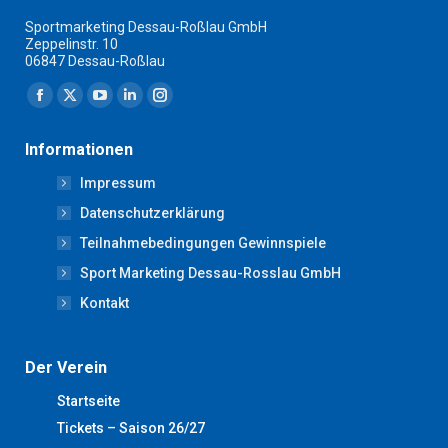
Sportmarketing Dessau-Roßlau GmbH
Zeppelinstr. 10
06847 Dessau-Roßlau
Finden Sie uns auf:
Facebook
X
YouTube
Linkedin
Instagram
page
page
page
page
page
Informationen
opens
opens
opens
opens
opens
Impressum
in
in
in
in
in
new
new
new
new
new
Datenschutzerklärung
window
window
window
window
window
Teilnahmebedingungen Gewinnspiele
Sport Marketing Dessau-Rosslau GmbH
Kontakt
Der Verein
Startseite
Tickets – Saison 26/27