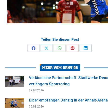
Teilen Sie diesen Post
Share
Share
Share
Share
Share
on
on
on
on
on
Facebook
X
WhatsApp
Pinterest
LinkedIn
MEHR VOM DRHV 06
Verlässliche Partnerschaft: Stadtwerke Des
verlängern Sponsoring
07.08.2026
Biber empfangen Danzig in der Anhalt-Arena
05.08.2026