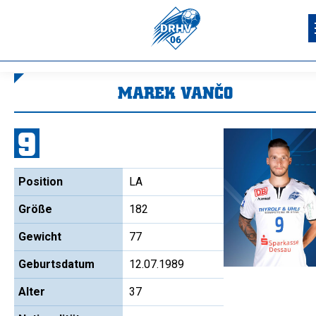
MAREK VANČO
Sie befinden sich hier:
9
Position
LA
Größe
182
Gewicht
77
Geburtsdatum
12.07.1989
Alter
37