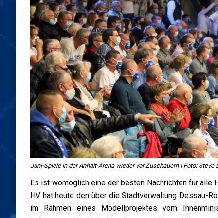
Juni-Spiele in der Anhalt-Arena wieder vor Zuschauern I Foto: Steve 
Es ist womöglich eine der besten Nachrichten für all
HV hat heute den über die Stadtverwaltung Dessau-Ro
im Rahmen eines Modellprojektes vom Innenminis