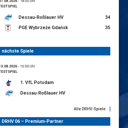
07.08.2026
- 18:00 Uhr
TESTSPIEL
Dessau-Roßlauer HV
34
PGE Wybrzeże Gdańsk
35
nächste Spiele
13.08.2026
- 16:00 Uhr
TESTSPIEL
1. VfL Potsdam
Dessau-Roßlauer HV
Alle DRHV-Spiele
DRHV 06 – Premium-Partner