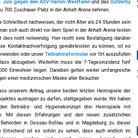
. Juni gegen den ASV Hamm-Westfalen
und das
Ostderby
u 700 Zuschauer Platz in der Anhalt-Arena nehmen.
Schnelltest nachweisen, der nicht Älter als 24 Stunden sein
man sich auch direkt vor dem Spiel in der Anhalt-Arena testen
 dies nicht notwendig. Hier reicht eine Bestätigung darüber
ose Kontaktnachverfolgung gewährleisten zu können, ist es
erwenden oder unser
Teilnahmeformular
vor Ort auszufüllen
nlass abzugeben. Weiterhin muss die 7-Tagesinzidenz fünf
.000 Einwohner liegen. Daneben gelten weiter umfangreiche
en einer medizinischen Maske aller Besucher.
 dass unserem Antrag, unsere beiden letzten Heimspiele der
jektes austragen zu dürfen, stattgegeben wurde. Wir haben
den Betriebs- und Hygienekonzept drei Heimspiele mit
en. Mit diesen Erfahrungen und den neuen zusätzlichen
e Behörden in Dessau-Roßlau und in Magdeburg zu dieser
n Entscheid ist es schön zu sehen, dass auch endlich im