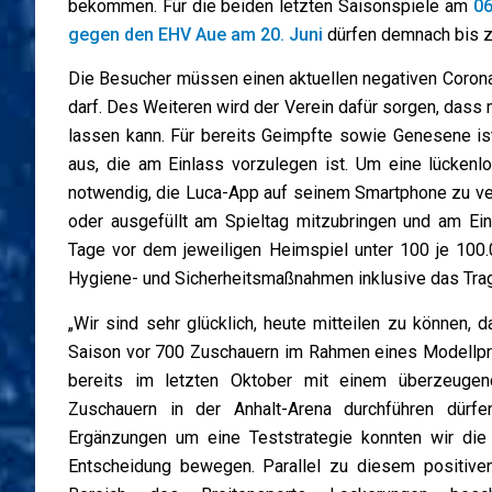
bekommen. Für die beiden letzten Saisonspiele am
06
gegen den EHV Aue am 20. Juni
dürfen demnach bis z
Die Besucher müssen einen aktuellen negativen Corona-
darf. Des Weiteren wird der Verein dafür sorgen, dass 
lassen kann. Für bereits Geimpfte sowie Genesene ist
aus, die am Einlass vorzulegen ist. Um eine lückenl
notwendig, die Luca-App auf seinem Smartphone zu v
oder ausgefüllt am Spieltag mitzubringen und am Ei
Tage vor dem jeweiligen Heimspiel unter 100 je 100
Hygiene- und Sicherheitsmaßnahmen inklusive das Trag
„Wir sind sehr glücklich, heute mitteilen zu können,
Saison vor 700 Zuschauern im Rahmen eines Modellpro
bereits im letzten Oktober mit einem überzeugen
Zuschauern in der Anhalt-Arena durchführen dürf
Ergänzungen um eine Teststrategie konnten wir di
Entscheidung bewegen. Parallel zu diesem positive