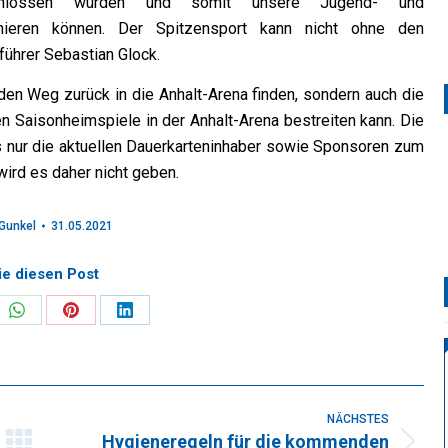
schlossen wurden und somit unsere Jugend- und
nieren können. Der Spitzensport kann nicht ohne den
ührer Sebastian Glock.
r den Weg zurück in die Anhalt-Arena finden, sondern auch die
n Saisonheimspiele in der Anhalt-Arena bestreiten kann. Die
 nur die aktuellen Dauerkarteninhaber sowie Sponsoren zum
wird es daher nicht geben.
Gunkel
31.05.2021
ie diesen Post
re
Share
Share
Share
on
on
on
k
WhatsApp
Pinterest
LinkedIn
NÄCHSTES
Hygieneregeln für die kommenden