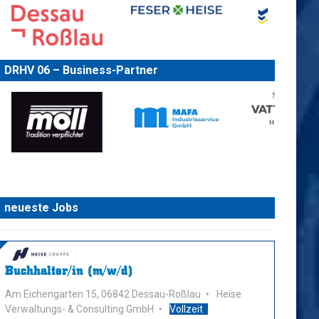
DRHV 06 – Business-Partner
neueste Jobs
Buchhalter/in (m/w/d)
Am Eichengarten 15, 06842 Dessau-Roßlau
Heise
Verwaltungs- & Consulting GmbH
Vollzeit