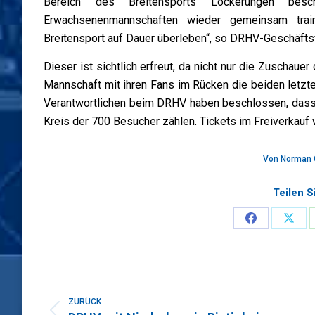
Bereich des Breitensports Lockerungen be
Erwachsenenmannschaften wieder gemeinsam trai
Breitensport auf Dauer überleben“, so DRHV-Geschäftsf
Dieser ist sichtlich erfreut, da nicht nur die Zuschaue
Mannschaft mit ihren Fans im Rücken die beiden letzte
Verantwortlichen beim DRHV haben beschlossen, dass
Kreis der 700 Besucher zählen. Tickets im Freiverkauf 
Von
Norman 
Teilen S
Share
Sha
on
on
Faceboo
X
Kommentarnavigation
ZURÜCK