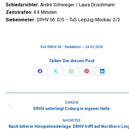
Schiedsrichter:
André Schwieger / Laura Drischmann
Zeitstrafen:
4:4 Minuten
Siebenmeter:
DRHV 06: 0/0 – TuS Leipzig-Mockau: 2/3
Von
DRHV 06 - Redaktion
24.02.2026
Teilen Sie diesen Post
Share
Share
Share
Share
Share
on
on
on
on
on
Facebook
X
WhatsApp
Pinterest
LinkedIn
Kommentarnavigation
ZURÜCK
DRHV unterliegt Coburg in eigener Halle
Vorheriger
Beitrag:
NÄCHSTES
Nach bitterer Hinspielniederlage: DRHV trifft auf Nordhorn-Lin
Nächster