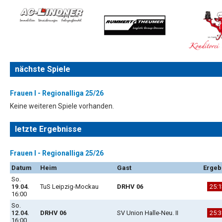
nächste Spiele
Frauen I - Regionalliga 25/26
Keine weiteren Spiele vorhanden.
letzte Ergebnisse
Frauen I - Regionalliga 25/26
Datum
Heim
Gast
Ergeb
So.
19.04.
TuS Leipzig-Mockau
DRHV 06
25:1
16:00
So.
12.04.
DRHV 06
SV Union Halle-Neu. II
25:3
16:00