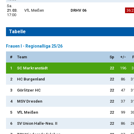
Sa.
21.03.
VfL Meißen
DRHV 06
36:2
17:00
Tabelle
Frauen I - Regionalliga 25/26
#
Team
Sp
+/-
1
SC Markranstädt
22
196
3
2
HC Burgenland
22
86
3
3
Görlitzer HC
22
47
3
4
MSV Dresden
22
37
3
5
VfL Meißen
22
99
3
6
SV Union Halle-Neu. II
22
86
2