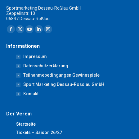
Sportmarketing Dessau-Roßlau GmbH
Zeppelinstr. 10
06847 Dessau-Roßlau
Finden Sie uns auf:
Facebook
X
YouTube
Linkedin
Instagram
page
page
page
page
page
Informationen
opens
opens
opens
opens
opens
Impressum
in
in
in
in
in
new
new
new
new
new
Datenschutzerklärung
window
window
window
window
window
Teilnahmebedingungen Gewinnspiele
Sport Marketing Dessau-Rosslau GmbH
Kontakt
Der Verein
Startseite
Tickets – Saison 26/27