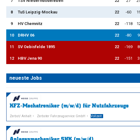
7
TSV Niederndodeleben
22
27
2
8
TuS Leipzig-Mockau
22
-60
1
9
HV Chemnitz
22
-118
1
10
DRHV 06
22
-80
9
11
SV Oebisfelde 1895
22
-169
8
12
HBV Jena 90
22
-151
3
neueste Jobs
KFZ-Mechatroniker (m/w/d) für Nutzfahrzeuge
Zerbst/ Anhalt
Zerbster Fahrzeugservice GmbH
Vollzeit
Anlagenmechaniker SHK (m/w/d)