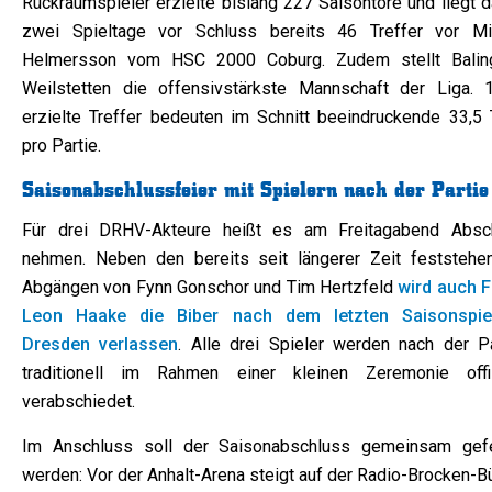
Rückraumspieler erzielte bislang 227 Saisontore und liegt d
zwei Spieltage vor Schluss bereits 46 Treffer vor Mi
Helmersson vom HSC 2000 Coburg. Zudem stellt Balin
Weilstetten die offensivstärkste Mannschaft der Liga. 
erzielte Treffer bedeuten im Schnitt beeindruckende 33,5 
pro Partie.
Saisonabschlussfeier mit Spielern nach der Partie
Für drei DRHV-Akteure heißt es am Freitagabend Absc
nehmen. Neben den bereits seit längerer Zeit feststehe
Abgängen von Fynn Gonschor und Tim Hertzfeld
wird auch F
Leon Haake die Biber nach dem letzten Saisonspie
Dresden verlassen
. Alle drei Spieler werden nach der Pa
traditionell im Rahmen einer kleinen Zeremonie offiz
verabschiedet.
Im Anschluss soll der Saisonabschluss gemeinsam gefe
werden: Vor der Anhalt-Arena steigt auf der Radio-Brocken-B