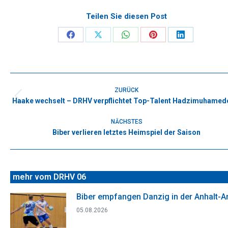
Teilen Sie diesen Post
Share
Share
Share
Share
Share
on
on
on
on
on
Facebook
X
WhatsApp
Pinterest
LinkedIn
Kommentarnavigation
ZURÜCK
Haake wechselt – DRHV verpflichtet Top-Talent Hadzimuhamed
Vorheriger
Beitrag:
NÄCHSTES
Biber verlieren letztes Heimspiel der Saison
Nächster
Beitrag:
mehr vom DRHV 06
Biber empfangen Danzig in der Anhalt-A
05.08.2026