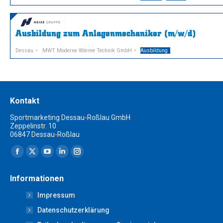
Ausbildung zum Anlagenmechaniker (m/w/d)
Dessau
MWT Moderne Wärme Technik GmbH
Ausbildung
Kontakt
Sportmarketing Dessau-Roßlau GmbH
Zeppelinstr. 10
06847 Dessau-Roßlau
Finden Sie uns auf:
Facebook
X
YouTube
Linkedin
Instagram
page
page
page
page
page
Informationen
opens
opens
opens
opens
opens
Impressum
in
in
in
in
in
new
new
new
new
new
Datenschutzerklärung
window
window
window
window
window