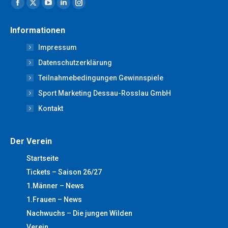
Facebook
X
YouTube
Linkedin
Instagram
page
page
page
page
page
Informationen
opens
opens
opens
opens
opens
Impressum
in
in
in
in
in
new
new
new
new
new
Datenschutzerklärung
window
window
window
window
window
Teilnahmebedingungen Gewinnspiele
Sport Marketing Dessau-Rosslau GmbH
Kontakt
Der Verein
Startseite
Tickets – Saison 26/27
1.Männer – News
1.Frauen – News
Nachwuchs – Die jungen Wilden
Verein