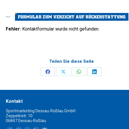
FORMULAR ZUM VERZICHT AUF RÜCKERSTATTUNG
Fehler:
Kontaktformular wurde nicht gefunden.
Teilen Sie diese Seite
Share
Share
Share
Share
on
on
on
on
Facebook
X
WhatsApp
LinkedIn
Kontakt
Sportmarketing Dessau-Roßlau GmbH
Zeppelinstr. 10
06847 Dessau-Roßlau
Finden Sie uns auf: