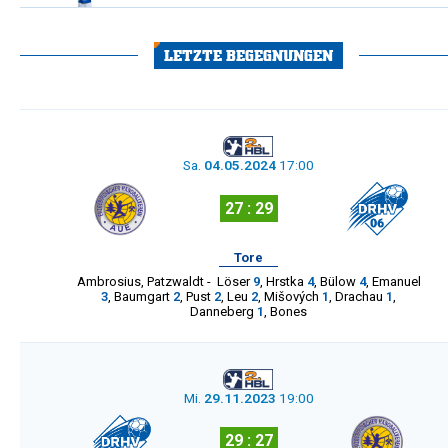
LETZTE BEGEGNUNGEN
Sa.
04.05.2024
17:00
27 : 29
Tore
Ambrosius
,
Patzwaldt
-
Löser
9
,
Hrstka
4
,
Bülow
4
,
Emanuel
3
,
Baumgart
2
,
Pust
2
,
Leu
2
,
Mišových
1
,
Drachau
1
,
Danneberg
1
,
Bones
Mi.
29.11.2023
19:00
29 : 27