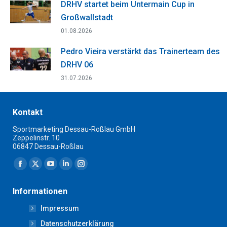
DRHV startet beim Untermain Cup in
Großwallstadt
01.08.2026
Pedro Vieira verstärkt das Trainerteam des
DRHV 06
31.07.2026
Kontakt
Sportmarketing Dessau-Roßlau GmbH
Zeppelinstr. 10
06847 Dessau-Roßlau
Finden Sie uns auf:
Facebook
X
YouTube
Linkedin
Instagram
page
page
page
page
page
Informationen
opens
opens
opens
opens
opens
Impressum
in
in
in
in
in
new
new
new
new
new
Datenschutzerklärung