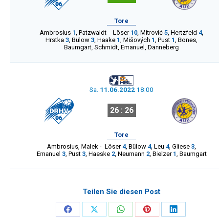
Tore
Ambrosius
1
,
Patzwaldt
-
Löser
10
,
Mitrović
5
,
Hertzfeld
4
,
Hrstka
3
,
Bülow
3
,
Haake
1
,
Mišových
1
,
Pust
1
,
Bones
,
Baumgart
,
Schmidt
,
Emanuel
,
Danneberg
Sa.
11.06.2022
18:00
26 : 26
Tore
Ambrosius
,
Malek
-
Löser
4
,
Bülow
4
,
Leu
4
,
Gliese
3
,
Emanuel
3
,
Pust
3
,
Haeske
2
,
Neumann
2
,
Bielzer
1
,
Baumgart
Teilen Sie diesen Post
Share
Share
Share
Share
Share