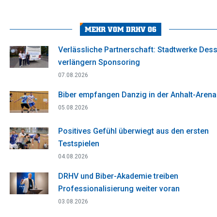
on
on
on
on
on
Facebook
X
WhatsApp
Pinterest
LinkedIn
MEHR VOM DRHV 06
Verlässliche Partnerschaft: Stadtwerke Des
verlängern Sponsoring
07.08.2026
Biber empfangen Danzig in der Anhalt-Arena
05.08.2026
Positives Gefühl überwiegt aus den ersten
Testspielen
04.08.2026
DRHV und Biber-Akademie treiben
Professionalisierung weiter voran
03.08.2026