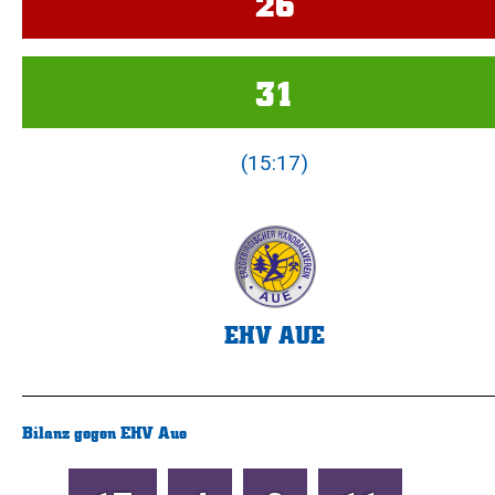
26
31
(15:17)
EHV AUE
Bilanz gegen EHV Aue