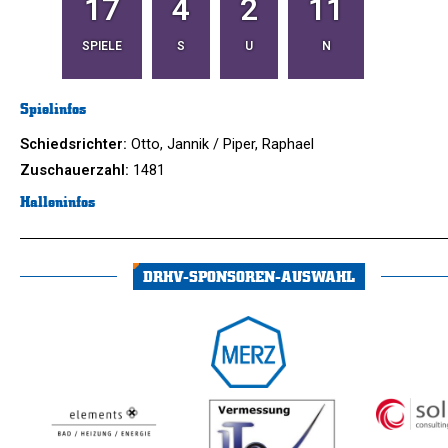
17
4
2
11
SPIELE
S
U
N
Spielinfos
Schiedsrichter:
Otto, Jannik / Piper, Raphael
Zuschauerzahl:
1481
Halleninfos
DRHV-SPONSOREN-AUSWAHL