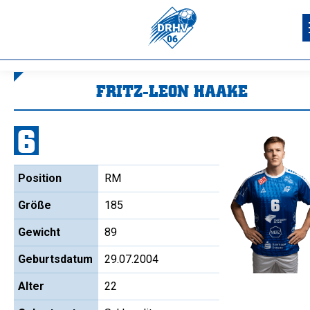
FRITZ-LEON HAAKE
Sie befinden sich hier:
6
Position
RM
Größe
185
Gewicht
89
Geburtsdatum
29.07.2004
Alter
22