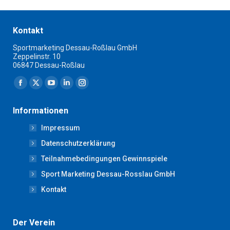
Kontakt
Sportmarketing Dessau-Roßlau GmbH
Zeppelinstr. 10
06847 Dessau-Roßlau
Finden Sie uns auf:
Facebook
X
YouTube
Linkedin
Instagram
page
page
page
page
page
Informationen
opens
opens
opens
opens
opens
Impressum
in
in
in
in
in
new
new
new
new
new
Datenschutzerklärung
window
window
window
window
window
Teilnahmebedingungen Gewinnspiele
Sport Marketing Dessau-Rosslau GmbH
Kontakt
Der Verein