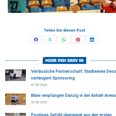
Teilen Sie diesen Post
Share
Share
Share
Share
Share
on
on
on
on
on
Facebook
X
WhatsApp
Pinterest
LinkedIn
MEHR VOM DRHV 06
Verlässliche Partnerschaft: Stadtwerke Des
verlängern Sponsoring
07.08.2026
Biber empfangen Danzig in der Anhalt-Arena
05.08.2026
Positives Gefühl überwiegt aus den ersten