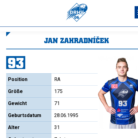
JAN ZAHRADNÍČEK
Sie befinden sich hier:
93
Position
RA
Größe
175
Gewicht
71
Geburtsdatum
28.06.1995
Alter
31