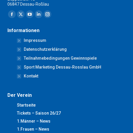
06847 Dessau-Roßlau
Finden Sie uns auf:
Facebook
X
YouTube
Linkedin
Instagram
page
page
page
page
page
Informationen
opens
opens
opens
opens
opens
Impressum
in
in
in
in
in
new
new
new
new
new
Datenschutzerklärung
window
window
window
window
window
Teilnahmebedingungen Gewinnspiele
Sport Marketing Dessau-Rosslau GmbH
Kontakt
Der Verein
Startseite
Tickets – Saison 26/27
1.Männer – News
1.Frauen – News