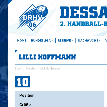
HOME
BUNDESLIGA
RESERVE
NACHWUCHS
LILLI HOFFMANN
Sie befinden sich hier:
Start
Spieler
Lilli Hoffmann
10
Position
Größe