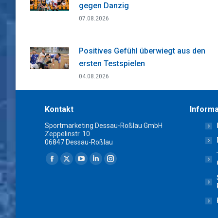
gegen Danzig
07.08.2026
Positives Gefühl überwiegt aus den
ersten Testspielen
04.08.2026
Kontakt
Informa
Sportmarketing Dessau-Roßlau GmbH
Zeppelinstr. 10
06847 Dessau-Roßlau
Finden Sie uns auf:
Facebook
X
YouTube
Linkedin
Instagram
page
page
page
page
page
opens
opens
opens
opens
opens
in
in
in
in
in
new
new
new
new
new