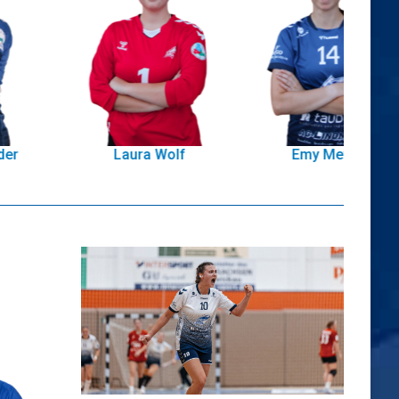
Laura Wolf
Emy Meyer
Sar