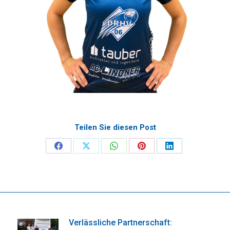
Teilen Sie diesen Post
Share
Share
Share
Share
Share
on
on
on
on
on
Facebook
X
WhatsApp
Pinterest
LinkedIn
Verlässliche Partnerschaft: