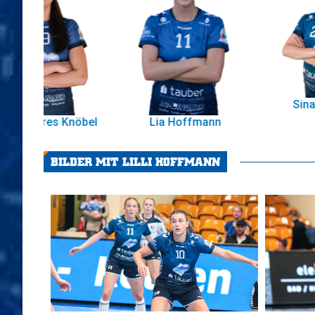
Sina Göhring
nöbel
Lia Hoffmann
BILDER MIT LILLI HOFFMANN