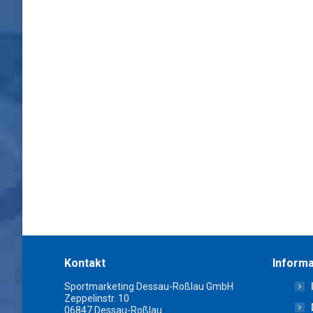
Kontakt
Informa
Sportmarketing Dessau-Roßlau GmbH
Zeppelinstr. 10
06847 Dessau-Roßlau