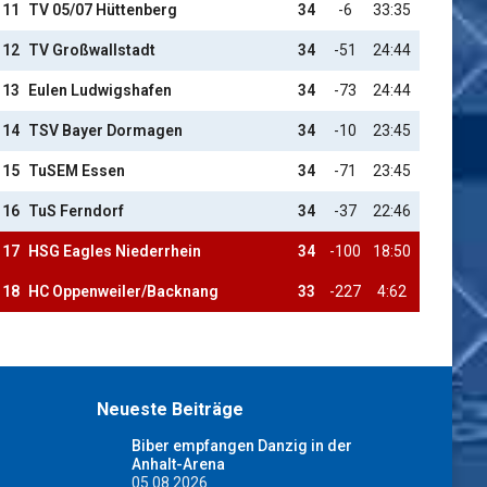
11
TV 05/07 Hüttenberg
34
-6
33:35
12
TV Großwallstadt
34
-51
24:44
13
Eulen Ludwigshafen
34
-73
24:44
14
TSV Bayer Dormagen
34
-10
23:45
15
TuSEM Essen
34
-71
23:45
16
TuS Ferndorf
34
-37
22:46
17
HSG Eagles Niederrhein
34
-100
18:50
18
HC Oppenweiler/Backnang
33
-227
4:62
Neueste Beiträge
Biber empfangen Danzig in der
Anhalt-Arena
05.08.2026