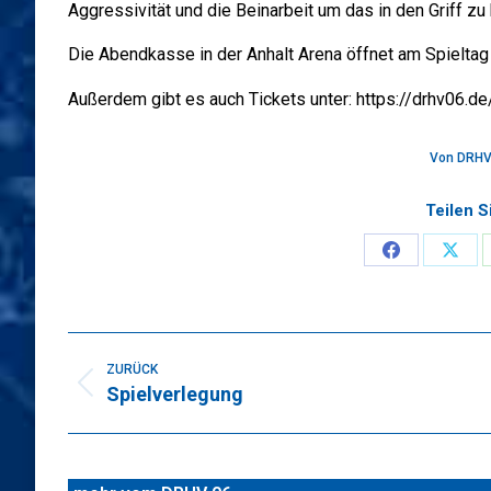
Aggressivität und die Beinarbeit um das in den Griff zu 
Die Abendkasse in der Anhalt Arena öffnet am Spieltag
Außerdem gibt es auch Tickets unter: https://drhv06.de
Von
DRHV
Teilen S
Share
Sha
on
on
Faceboo
X
Kommentarnavigation
ZURÜCK
Spielverlegung
Vorheriger
Beitrag: