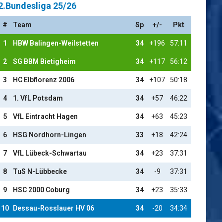
2.Bundesliga 25/26
#
Team
Sp
+/-
Pkt
1
HBW Balingen-Weilstetten
34
+196
57:11
2
SG BBM Bietigheim
34
+117
56:12
3
HC Elbflorenz 2006
34
+107
50:18
4
1. VfL Potsdam
34
+57
46:22
5
VfL Eintracht Hagen
34
+63
45:23
6
HSG Nordhorn-Lingen
33
+18
42:24
7
VfL Lübeck-Schwartau
34
+23
37:31
8
TuS N-Lübbecke
34
-9
37:31
9
HSC 2000 Coburg
34
+23
35:33
10
Dessau-Rosslauer HV 06
34
-20
34:34