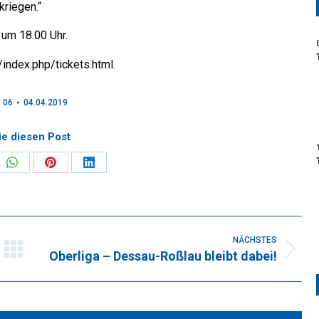
kriegen.“
 um 18.00 Uhr.
/index.php/tickets.html.
 06
04.04.2019
ie diesen Post
re
Share
Share
Share
on
on
on
k
WhatsApp
Pinterest
LinkedIn
NÄCHSTES
Oberliga – Dessau-Roßlau bleibt dabei!
Nächster
Beitrag: