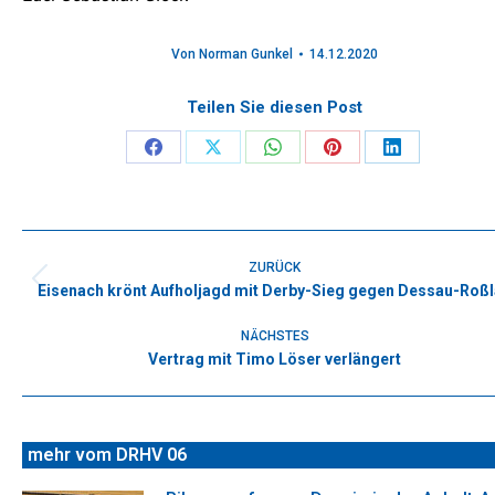
Von
Norman Gunkel
14.12.2020
Teilen Sie diesen Post
Share
Share
Share
Share
Share
on
on
on
on
on
Facebook
X
WhatsApp
Pinterest
LinkedIn
Kommentarnavigation
ZURÜCK
Eisenach krönt Aufholjagd mit Derby-Sieg gegen Dessau-Roß
Vorheriger
Beitrag:
NÄCHSTES
Vertrag mit Timo Löser verlängert
Nächster
Beitrag:
mehr vom DRHV 06