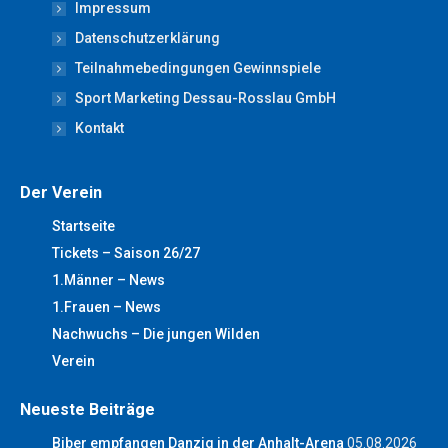
Impressum
in
in
in
in
in
new
new
new
new
new
Datenschutzerklärung
window
window
window
window
window
Teilnahmebedingungen Gewinnspiele
Sport Marketing Dessau-Rosslau GmbH
Kontakt
Der Verein
Startseite
Tickets – Saison 26/27
1.Männer – News
1.Frauen – News
Nachwuchs – Die jungen Wilden
Verein
Neueste Beiträge
Biber empfangen Danzig in der Anhalt-Arena
05.08.2026