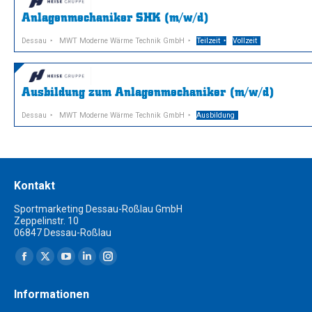
Anlagenmechaniker SHK (m/w/d)
Dessau
MWT Moderne Wärme Technik GmbH
Teilzeit
Vollzeit
Ausbildung zum Anlagenmechaniker (m/w/d)
Dessau
MWT Moderne Wärme Technik GmbH
Ausbildung
Kontakt
Sportmarketing Dessau-Roßlau GmbH
Zeppelinstr. 10
06847 Dessau-Roßlau
Finden Sie uns auf:
Facebook
X
YouTube
Linkedin
Instagram
page
page
page
page
page
Informationen
opens
opens
opens
opens
opens