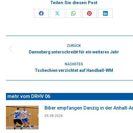
Teilen Sie diesen Post
Share
Share
Share
Share
Share
on
on
on
on
on
Facebook
X
WhatsApp
Pinterest
LinkedIn
Kommentarnavigation
ZURÜCK
Danneberg unterschreibt für ein weiteres Jahr
Vorheriger
Beitrag:
NÄCHSTES
Tschechien verzichtet auf Handball-WM
Nächster
Beitrag:
mehr vom DRHV 06
Biber empfangen Danzig in der Anhalt-A
05.08.2026