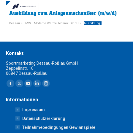
Ausbildung zum Anlagenmechaniker (m/w/d)
Dessau
MWT Moderne Wärme Technik GmbH
Ausbildung
Kontakt
Sportmarketing Dessau-Roßlau GmbH
Zeppelinstr. 10
06847 Dessau-Roßlau
Finden Sie uns auf:
Facebook
X
YouTube
Linkedin
Instagram
page
page
page
page
page
Informationen
opens
opens
opens
opens
opens
Impressum
in
in
in
in
in
new
new
new
new
new
Datenschutzerklärung
window
window
window
window
window
Teilnahmebedingungen Gewinnspiele