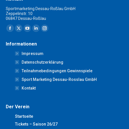
Sportmarketing Dessau-Roßlau GmbH
Zeppelinstr. 10
06847 Dessau-Roßlau
Finden Sie uns auf:
Facebook
X
YouTube
Linkedin
Instagram
page
page
page
page
page
Informationen
opens
opens
opens
opens
opens
Impressum
in
in
in
in
in
new
new
new
new
new
Datenschutzerklärung
window
window
window
window
window
Teilnahmebedingungen Gewinnspiele
Sport Marketing Dessau-Rosslau GmbH
Kontakt
Der Verein
Startseite
Tickets – Saison 26/27