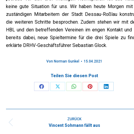
keine gute Situation für uns. Wir haben heute Morgen mit
zuständigen Mitarbeitern der Stadt Dessau-Roßlau konstru
die weiteren Schritte besprochen. Zudem stehen wir mit de
HBL und den betreffenden Vereinen im engen Kontakt und 
bereits dabei, neue Spieltermine für die drei Spiele zu fin
erklärte DRHV-Geschäftsführer Sebastian Glock.
Von
Norman Gunkel
15.04.2021
Teilen Sie diesen Post
Share
Share
Share
Share
Share
on
on
on
on
on
Facebook
X
WhatsApp
Pinterest
LinkedIn
Kommentarnavigation
ZURÜCK
Vincent Sohmann fällt aus
Vorheriger
Beitrag: