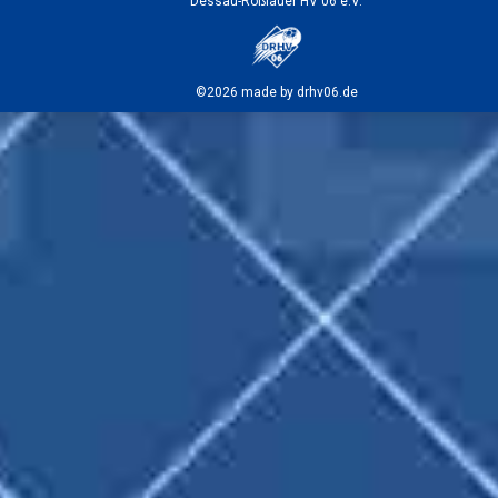
Dessau-Roßlauer HV 06 e.V.
©2026 made by drhv06.de